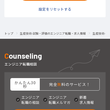
設定をリセットする
トップ
生産技術-試験・評価のエンジニア転職・求人情報
生産技術-試
C
ounseling
エンジニア転職相談
かんたん30
完全
無
料のサービス！
秒
エンジニア
エンジニア
新着
転職の相談
転職メルマガ
求人情報