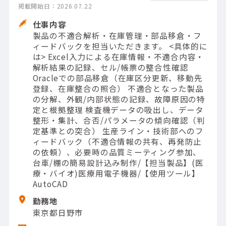
掲載開始日：2026.07.22
仕事内容
製品の不適合解析・在庫管理・部品移倉・フ
ィードバックを担当いただきます。 <具体的に
は> Excel入力による在庫情報・不適合内容・
解析結果の記録、セル/帳票の整合性確認
Oracleでの部品移倉（在庫区分更新、移動先
登録、在庫整合の照合） 不適合となった製品
の分解、外観/内部状態の記録、故障原因の特
定と根拠整理 検査機データの吸出し、データ
整形・集計、合否/パラメータの傾向確認（判
定基準との突合） 生産ライン・技術部へのフ
ィードバック（不適合情報の共有、再発防止
の依頼）、必要時の品質ミーティング参加、
台車/棚の簡易設計込み制作/【担当製品】(医
療・バイオ)医療用電子機器/【使用ツール】
AutoCAD
勤務地
東京都日野市