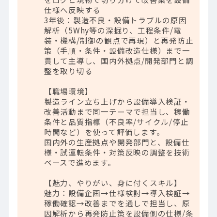
仕様へ反映する
3年後：製造不良・設備トラブルの原因
解析（5Why等の深掘り、工程条件/電
装・機構/制御の観点で再現）と再発防止
策（手順・条件・設備改造仕様）まで一
貫して主導し、国内外拠点/開発部門と調
整を取り切る
【職場環境】
製造ライン立ち上げから設備導入検証・
改善活動まで同一テーマで担当し、稼働
条件と品質指標（不良率/サイクル/停止
時間など）を使って評価します。
国内外の生産拠点や開発部門と、設備仕
様・試運転条件・対策反映の調整を技術
ベースで進めます。
【魅力、やりがい、身に付くスキル】
魅力：設備企画→仕様検討→導入検証→
稼働確認→改善までを通しで担当し、原
因解析から再発防止策を設備側の仕様/条