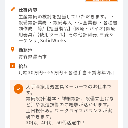
仕事内容
生産設備の検討を担当していただきます。 ・
設備設計業務 ・設備導入 ・保全業務 ・各種書
類作成 等/【担当製品】(医療・バイオ)医療
用器具/【使用ツール】その他計測器; 三菱シ
ーケンサ; SolidWorks
勤務地
青森県黒石市
給与
月給30万円～55万円＋各種手当＋賞与年2回
大手医療用処置具メーカーでのお仕事で
す。
設備設計(基本・詳細設計、設備立上げな
ど）や製造技術のご経験が活かせます。
土日祝休み。ワークライフバランスが実
現できます。
30代、40代、50代活躍中！