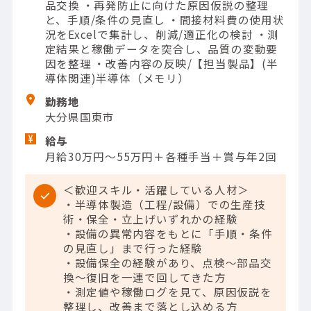
品交換 ・再発防止に向けた原因仮説の整理
と、手順/条件の見直し ・間接材料費の使用状
況をExcelで集計し、削減/適正化の検討 ・測
定結果と稼働データを突合し、品質の変動要
因を整理 ・改善内容の反映/【担当製品】(半
導体関連)半導体（メモリ）
勤務地
大分県国東市
給与
月給30万円～55万円＋各種手当＋賞与年2回
＜歓迎スキル・活躍している人材＞
・半導体製造（工程/設備）での生産技
術・保全・立上げいずれかの経験
・設備の異常内容をもとに「手順・条件
の見直し」まで行った経験
・設備保全の経験があり、点検～部品交
換～復旧を一連で回してきた方
・測定値や稼働ログを見て、原因仮説を
整理し、改善まで落とし込める方