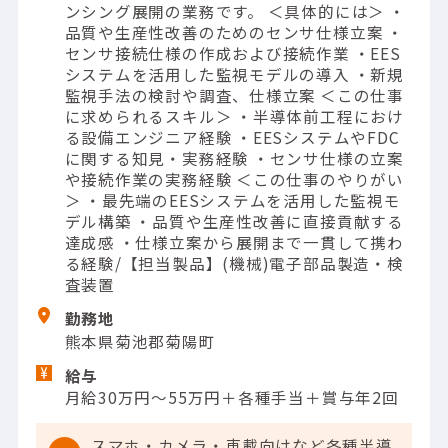
ンシング展開の業務です。 ＜具体的には＞ ・
品質や生産性改善のためのセンサ仕様立案 ・
センサ接続仕様の作成および接続作業 ・EES
システムを活用した監視モデルの導入 ・新規
監視手法の検討や調査、仕様立案 ＜この仕事
に求められるスキル＞ ・半導体前工程におけ
る設備エンジニア経験 ・EESシステムやFDC
に関する知見・実務経験 ・センサ仕様の立案
や接続作業の実務経験 ＜この仕事のやりがい
＞ ・最先端のEESシステムを活用した監視モ
デル構築 ・品質や生産性改善に直接貢献する
達成感 ・仕様立案から展開まで一貫して携わ
る経験/【担当製品】(機械)電子部品製造・検
査装置
勤務地
熊本県菊池郡菊陽町
給与
月給30万円～55万円＋各種手当＋賞与年2回
スマホ・カメラ・車載向けなど各種半導