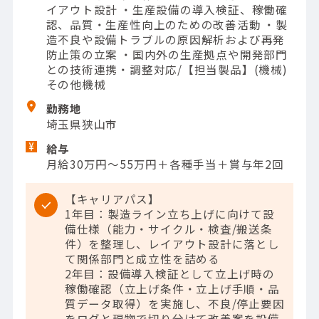
イアウト設計 ・生産設備の導入検証、稼働確
認、品質・生産性向上のための改善活動 ・製
造不良や設備トラブルの原因解析および再発
防止策の立案 ・国内外の生産拠点や開発部門
との技術連携・調整対応/【担当製品】(機械)
その他機械
勤務地
埼玉県狭山市
給与
月給30万円～55万円＋各種手当＋賞与年2回
【キャリアパス】
1年目：製造ライン立ち上げに向けて設
備仕様（能力・サイクル・検査/搬送条
件）を整理し、レイアウト設計に落とし
て関係部門と成立性を詰める
2年目：設備導入検証として立上げ時の
稼働確認（立上げ条件・立上げ手順・品
質データ取得）を実施し、不良/停止要因
をログと現物で切り分けて改善案を設備