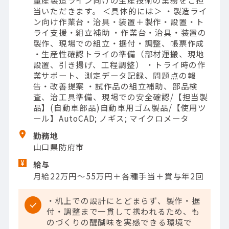
量産製造ライン向けの生産技術の業務をご担
当いただきます。 ＜具体的には＞ ・製造ライ
ン向け作業台・治具・装置＋製作・設置・ト
ライ支援・組立補助 ・作業台・治具・装置の
製作、現場での組立・据付・調整、帳票作成
・生産性確認トライの準備（部材運搬、現地
設置、引き揚げ、工程調整） ・トライ時の作
業サポート、測定データ記録、問題点の報
告・改善提案 ・試作品の組立補助、部品検
査、治工具準備、現場での安全確認/【担当製
品】(自動車部品)自動車用ゴム製品/【使用ツ
ール】AutoCAD; ノギス; マイクロメータ
勤務地
山口県防府市
給与
月給22万円～55万円＋各種手当＋賞与年2回
・机上での設計にとどまらず、製作・据
付・調整まで一貫して携われるため、も
のづくりの醍醐味を実感できる環境で