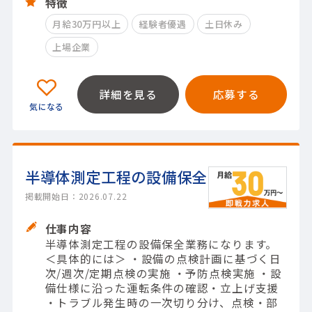
特徴
月給30万円以上
経験者優遇
土日休み
上場企業
詳細を見る
応募する
半導体測定工程の設備保全
掲載開始日：2026.07.22
仕事内容
半導体測定工程の設備保全業務になります。
＜具体的には＞ ・設備の点検計画に基づく日
次/週次/定期点検の実施 ・予防点検実施 ・設
備仕様に沿った運転条件の確認・立上げ支援
・トラブル発生時の一次切り分け、点検・部