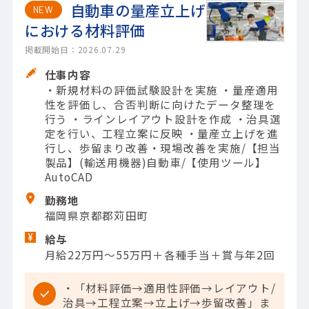
自動車の量産立上げ
NEW
における材料評価
掲載開始日：2026.07.29
仕事内容
・新規材料の評価試験設計を実施 ・量産適用
性を評価し、合否判断に向けたデータ整理を
行う ・ラインレイアウト設計を作成 ・治具選
定を行い、工程立案に反映 ・量産立上げを進
行し、歩留まり改善・現場改善を実施/【担当
製品】(輸送用機器)自動車/【使用ツール】
AutoCAD
勤務地
福岡県京都郡苅田町
給与
月給22万円～55万円＋各種手当＋賞与年2回
・「材料評価→適用性評価→レイアウト/
治具→工程立案→立上げ→歩留改善」ま