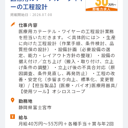
ーの工程設計
掲載開始日：2026.07.08
仕事内容
医療用カテーテル・ワイヤーの工程設計業務
を担当いただきます。 ＜具体的には＞ ・生産
に向けた工程設計（作業手順、条件検討、品
質担保の設計） ・設備計画（必要設備の選
定、能力・レイアウト方針の整理） ・設備の
据え付け／立ち上げ（搬入・取り付け、立上
げ条件の調整） ・立上げ後の不具合対応（原
因調査、条件見直し、再発防止） ・工程の改
善・安定化（歩留まり向上、標準化、変更管
理）/【担当製品】(医療・バイオ)医療用器具/
【使用ツール】オシロスコープ
勤務地
静岡県富士宮市
給与
月給40万円～55万円＋各種手当＋賞与年2回