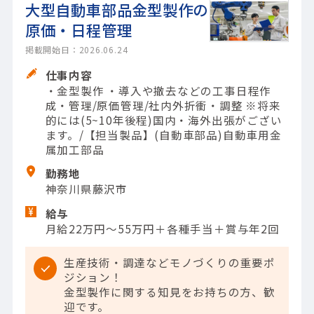
大型自動車部品金型製作の
原価・日程管理
掲載開始日：2026.06.24
仕事内容
・金型製作 ・導入や撤去などの工事日程作
成・管理/原価管理/社内外折衝・調整 ※将来
的には(5~10年後程)国内・海外出張がござい
ます。/【担当製品】(自動車部品)自動車用金
属加工部品
勤務地
神奈川県藤沢市
給与
月給22万円～55万円＋各種手当＋賞与年2回
生産技術・調達などモノづくりの重要ポ
ジション！
金型製作に関する知見をお持ちの方、歓
迎です。