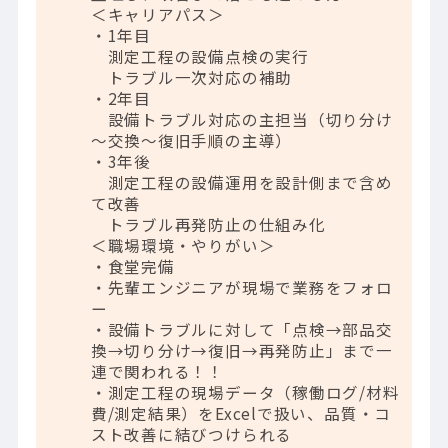
＜キャリアパス＞
・1年目
測定工程の設備点検の実行
トラブル一次対応の補助
・2年目
設備トラブル対応の主担当（切り分け
～交換～復旧手順の主導）
・3年後
測定工程の設備運用を設計側まで含め
て改善
トラブル再発防止の仕組み化
＜職場環境・やりがい＞
・食堂完備
・先輩エンジニアが現場で業務をフォロ
ー
・設備トラブルに対して「点検→部品交
換→切り分け→復旧→再発防止」まで一
連で関われる！！
・測定工程の現場データ（稼働ログ/材料
費/測定結果）をExcelで扱い、品質・コ
スト改善に結びつけられる