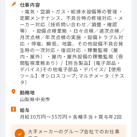
仕事内容
・電気・空調・ガス・給排水設備等の管理 ・
定期メンテナンス、不具合時の修理対応 ・メ
ーカー対応（技術問い合わせ／調整・確認
等） ・設備点検業務 ・日々点検／週次点検／
月次点検／年次点検の実施 ・設備トラブル対
応 ・停電、瞬低、地震、その他設備不具合発
生時の一次対応・復旧対応 ・稼働監視（屋
内・屋外） ・屋内・屋外設備の稼働監視（夜
間監視業務あり）/【担当製品】(電子部品・
デバイス)その他電子部品・デバイス/【使用
ツール】オシロスコープ; マルチメータ（テス
タ）
勤務地
山梨県中央市
給与
月給30万円～55万円＋各種手当＋賞与年2回
大手メーカーのグループ会社でのお仕事