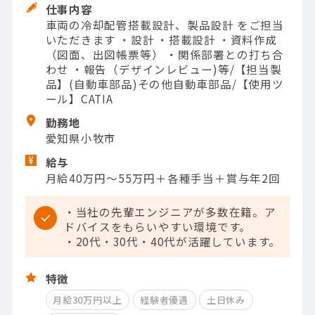
仕事内容
車両の冷却配管搭載設計、製品設計 をご担当
いただきます ・設計 ・搭載設計 ・資料作成
（図面、出図帳票等） ・関係部署との打ち合
わせ ・報告（デザインレビュー)等/【担当製
品】(自動車部品)その他自動車部品/【使用ツ
ール】CATIA
勤務地
愛知県小牧市
給与
月給40万円～55万円＋各種手当＋賞与年2回
・当社の先輩エンジニアが多数在籍。ア
ドバイスをもらいやすい環境です。
・20代・30代・40代が活躍しています。
特徴
月給30万円以上
経験者優遇
土日休み