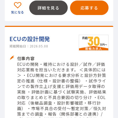
詳細を見る
応募する
ECUの設計開発
掲載開始日：2026.05.08
仕事内容
ECUの開発・維持における設計／試作／評価
対応業務を担当いただきます。 ＜具体的には
＞ ・ECU開発における要求分析と設計方針策
定の推進（仕様・設計書の整備） ・試作ライ
ンでの製作立上げ支援と評価用データ取得の
実施 ・評価計画に基づく試験実施、評価結果
の取りまとめと不具合要因の切り分け ・EOL
対応（後継品調査・設計影響確認・移行計
画） ・市場不具合の受付～暫定対策／恒久対
策までの調査・報告（関係部署との連携）/