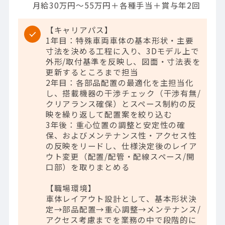
月給30万円～55万円＋各種手当＋賞与年2回
【キャリアパス】
1年目：特殊車両車体の基本形状・主要
寸法を決める工程に入り、3Dモデル上で
外形/取付基準を反映し、図面・寸法表を
更新するところまで担当
2年目：各部品配置の最適化を主担当化
し、搭載機器の干渉チェック（干渉有無/
クリアランス確保）とスペース制約の反
映を繰り返して配置案を絞り込む
3年後：重心位置の調整と安定性の確
保、およびメンテナンス性・アクセス性
の反映をリードし、仕様決定後のレイア
ウト変更（配置/配管・配線スペース/開
口部）を取りまとめる
【職場環境】
車体レイアウト設計として、基本形状決
定→部品配置→重心調整→メンテナンス/
アクセス考慮までを業務の中で段階的に