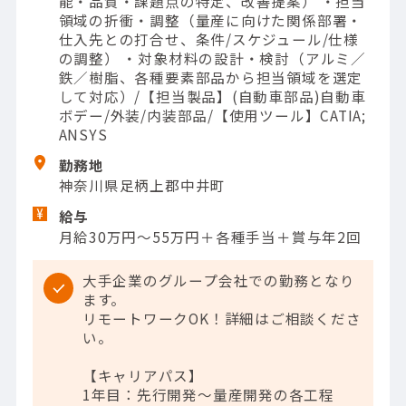
能・品質・課題点の特定、改善提案） ・担当
領域の折衝・調整（量産に向けた関係部署・
仕入先との打合せ、条件/スケジュール/仕様
の調整） ・対象材料の設計・検討（アルミ／
鉄／樹脂、各種要素部品から担当領域を選定
して対応）/【担当製品】(自動車部品)自動車
ボデー/外装/内装部品/【使用ツール】CATIA;
ANSYS
勤務地
神奈川県足柄上郡中井町
給与
月給30万円～55万円＋各種手当＋賞与年2回
大手企業のグループ会社での勤務となり
ます。
リモートワークOK！詳細はご相談くださ
い。
【キャリアパス】
1年目：先行開発～量産開発の各工程