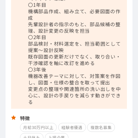
〇1年目
機構部品作成、組み立て、必要図面の作
成
先輩設計者の指示のもと、部品候補の整
理、設計変更の反映を担当
〇2年目
部品検討・材料選定を、担当範囲として
提案～設計反映
既存図面の更新だけでなく、取り合い・
干渉確認を軸に改訂を進める
〇3年後
機器改善テーマに対して、対策案を作図
し、図面・仕様の整合を取って提出
変更点の整理や関連箇所の洗い出しを中
心に、設計の手戻りを減らす動きができ
る
特徴
月給30万円以上
経験者優遇
複数名募集
土日休み
上場企業