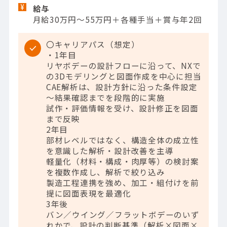
給与
月給30万円～55万円＋各種手当＋賞与年2回
〇キャリアパス（想定）
・1年目
リヤボデーの設計フローに沿って、NXで
の3Dモデリングと図面作成を中心に担当
CAE解析は、設計方針に沿った条件設定
～結果確認までを段階的に実施
試作・評価情報を受け、設計修正を図面
まで反映
2年目
部材レベルではなく、構造全体の成立性
を意識した解析・設計改善を主導
軽量化（材料・構成・肉厚等）の検討案
を複数作成し、解析で絞り込み
製造工程連携を強め、加工・組付けを前
提に図面表現を最適化
3年後
バン／ウイング／フラットボデーのいず
れかで、設計の判断基準（解析×図面×