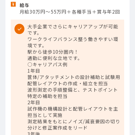
給与
月給30万円～55万円＋各種手当＋賞与年2回
大手企業でさらにキャリアアップが可能
です。
ワークライフバランス整う働きやすい環
境です。
駅から徒歩10分圏内！
通勤に便利な立地です。
○キャリアパス例
1年目
筐体/アタッチメントの設計補助と試験用
配管レイアウトの作成・組立を担当
波形測定の手順整備と、テストポイント
特定の補助を担当
2年目
試作機の機構設計と配管レイアウトを主
担当として実施
測定結果をもとにノイズ/減衰要因の切り
分けと修正案作成をリード
3年後