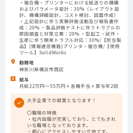
・複合機・プリンターにおける紙送りの機構
およびパラメータ設計：30%（レイアウト設
計、機構詳細設計、コスト検討、図面作成）
・上記設計に伴う実験評価活動及び報告書作
成：20% ・製品評価テストに伴うトラブルの
原因調査と対策立案：20% ・型起工・試作・
生産に伴う開発トラブル対応：30%/【担当製
品】(情報通信機器)プリンタ・複合機/【使用
ツール】SolidWorks
勤務地
神奈川県横浜市西区
給与
月給22万円～55万円＋各種手当＋賞与年2回
大手企業での就業となります！
〇職場の特徴
・社内設備が充実しており、とてもきれ
いな職場となっております。
・都心にアクセスしやすい立地です。