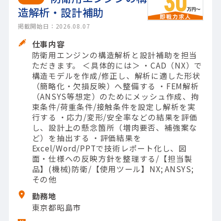
造解析・設計補助
掲載開始日：2026.08.07
仕事内容
防衛用エンジンの構造解析と設計補助を担当
ただきます。 ＜具体的には＞ ・CAD（NX）で
構造モデルを作成/修正し、解析に適した形状
（簡略化・欠損反映）へ整備する ・FEM解析
（ANSYS等想定）のためにメッシュ作成、拘
束条件/荷重条件/接触条件を設定し解析を実
行する ・応力/変形/安全率などの結果を評価
し、設計上の懸念箇所（増肉要否、補強案な
ど）を抽出する ・評価結果を
Excel/Word/PPTで技術レポート化し、図
面・仕様への反映方針を整理する/【担当製
品】(機械)防衛/【使用ツール】NX; ANSYS;
その他
勤務地
東京都昭島市