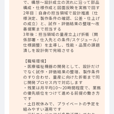
で、構想～設計成立の流れに沿って部品
構成・仕様作成と図面反映を実務で回す
2年目：自身の担当領域で設計推進（仕
様決定、製作条件の確認、公差・仕上げ
の成立）と、試作・評価結果の整理～改
善提案まで担当する
3年後：担当領域の量産立上げ折衝（関
係部署・仕入先との条件/スケジュール/
仕様調整）を主導し、性能・品質の課題
潰しを設計側で完結させる
【職場環境】
・医療福祉機器の開発として、設計だけ
でなく試作・評価結果の整理、製作条件
のすり合わせ、量産に向けた折衝まで同
じ開発プロセス内で対応します
・残業は月平均10～20時間程度で、業務
の優先順位をつけて進める前提の働き方
です
・土日祝休みで、プライベートの予定を
組みやすい運用です