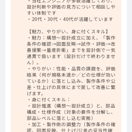
・当社エンジニアが多数活躍しており、
設計判断や評価の見方について相談しや
すい体制です
・20代・30代・40代が活躍しています
【魅力、やりがい、身に付くスキル】
・魅力：構想～設計成立に加え、「製作
条件の確認→図面反映→試作・評価→改
善提案→量産折衝」までを設計側で一気
通貫で扱います（設計だけで終わりませ
ん）。
・やりがい：性能・品質の課題を、評価
結果（何が規格未達か／どの仕様が効い
ているか）に落とし込み、製作条件や公
差・仕上げの具体にまで戻して改善に繋
げます。
・身に付くスキル：
・設計推進（構想～設計成立）と、部品
構成・仕様作成（対象の要件を分解し、
部品レベルに落とし込む実務）
・加工・製作側の調整力（製作条件の確
認、図面反映、仕上げ/公差の妥当性確