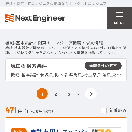
機械・電気・ITエンジニアの転職なら
ネクストエンジニア
MENU
機械-基本設計／関東のエンジニア転職・求人情報
機械-基本設計／関東のエンジニア転職・求人情報は471件。勤務地や職
種、こだわり条件からあなたに合った求人情報を掲載しています。
現在の検索条件
機械-基本設計,茨城県,栃木県,群馬県,埼玉県,千葉県,東京都,神奈川県
…
1
2
3
471
新着のみ
件（1〜50件表示）
自動車用サスペンシ
NEW