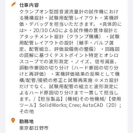
仕事内容
クランプオン型超音波流量計の試作機におけ
る機構設計・試験用配管レイアウト・実機評
価・デバッグを担当いただきます。 <具体的に
は> ・2D/3D CADによる試作機の筐体設計と
アタッチメント設計（クランプ機構） ・試験
用配管レイアウトの設計（継手・バルブ選
定、配管組立、評価設備側の整備） ・回路図
の読解に基づくテストポイント特定とオシロ
スコープでの波形測定 ・ノイズ、信号減衰、
誤動作要因の切り分け（ハード要因の切り分
けと再評価） ・実機評価結果の反映として機
構/配管/接続の修正と試験再実施 ※メカ設計
だけでなく、試験用配管の組立と波形測定に
よるハード原因切り分けまで一貫して担当し
ます。/【担当製品】(機械)その他機械/【使用
ツール】SolidWorks; Creo; AutoCAD（2D）;
その他
勤務地
東京都日野市