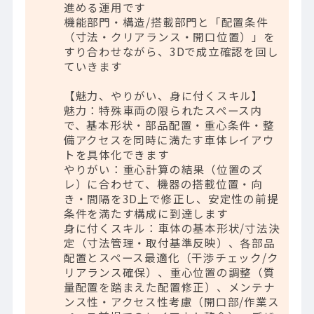
進める運用です
機能部門・構造/搭載部門と「配置条件
（寸法・クリアランス・開口位置）」を
すり合わせながら、3Dで成立確認を回し
ていきます
【魅力、やりがい、身に付くスキル】
魅力：特殊車両の限られたスペース内
で、基本形状・部品配置・重心条件・整
備アクセスを同時に満たす車体レイアウ
トを具体化できます
やりがい：重心計算の結果（位置のズ
レ）に合わせて、機器の搭載位置・向
き・間隔を3D上で修正し、安定性の前提
条件を満たす構成に到達します
身に付くスキル：車体の基本形状/寸法決
定（寸法管理・取付基準反映）、各部品
配置とスペース最適化（干渉チェック/ク
リアランス確保）、重心位置の調整（質
量配置を踏まえた配置修正）、メンテナ
ンス性・アクセス性考慮（開口部/作業ス