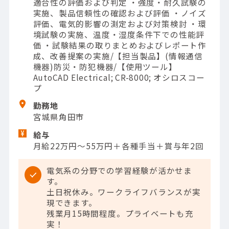
適合性の評価および判定 ・強度・耐久試験の
実施、製品信頼性の確認および評価 ・ノイズ
評価、電気的影響の測定および対策検討 ・環
境試験の実施、温度・湿度条件下での性能評
価 ・試験結果の取りまとめおよびレポート作
成、改善提案の実施/【担当製品】(情報通信
機器)防災・防犯機器/【使用ツール】
AutoCAD Electrical; CR-8000; オシロスコー
プ
勤務地
宮城県角田市
給与
月給22万円～55万円＋各種手当＋賞与年2回
電気系の分野での学習経験が活かせま
す。
土日祝休み。ワークライフバランスが実
現できます。
残業月15時間程度。プライベートも充
実！