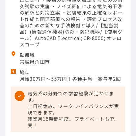
久試験の実施 ・ノイズ評価による電気的干渉
の解析と対策立案 ・試験結果の正確なレポー
ト作成と関連部署への報告 ・評価プロセス改
善のための新たな手法検討と導入/【担当製
品】(情報通信機器)防災・防犯機器/【使用ツ
ール】AutoCAD Electrical; CR-8000; オシロ
スコープ
勤務地
宮城県角田市
給与
月給30万円～55万円＋各種手当＋賞与年2回
電気系の分野での学習経験が活かせま
す。
土日祝休み。ワークライフバランスが実
現できます。
残業月15時間程度。プライベートも充
実！