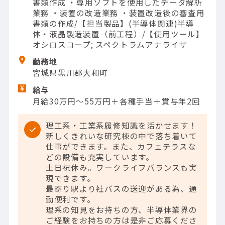
書類作成 ・専用ソフトを使用したデータ解析
業務 ・装置の改造業務 ・装置改造後の審査用
書類の作成/【担当製品】(半導体関連)半導
体・液晶製造装置（前工程）/【使用ツール】
オシロスコープ; スペクトラムアナライザ
勤務地
宮城県黒川郡大和町
給与
月給30万円～55万円＋各種手当＋賞与年2回
理工系・工業系履修知識を活かせます！
新しくきれいな研究棟の中で落ち着いて
仕事ができます。また、カフェテラスな
どの設備も充実しています。
土日祝休み。ワークライフバランスも実
現できます。
最寄り駅より社バスの送迎がある為、通
勤便利です。
理系の知見をお持ちの方、半導体業界の
ご経験をお持ちの方は是非ご応募くださ