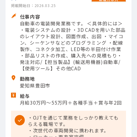
掲載開始日：2026.03.25
仕事内容
自動車の電装開発業務です。 ＜具体的には＞
・電装システムの設計 ・3D CADを用いた部品
のレイアウト設計、図面作成、出図 ・マイコ
ン、シーケンサなどのプログラミング ・配線
製作、コネクタ加工、LED等の半田付け作業
・部品リストの作成、購入先への見積もり・
発注対応/【担当製品】(輸送用機器)自動車/
【使用ツール】その他CAD
勤務地
愛知県豊田市
給与
月給30万円～55万円＋各種手当＋賞与年2回
・OJTを通じて業務をしっかり教えても
らえる職場です。
・次世代の車両開発に携われます。
・ロッカー・更衣室完備