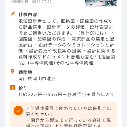
掲載開始日：2026.07.22
仕事内容
電気設計者として、回路図・配線図の作成か
ら部品選定、設計データの評価、設計変更ま
でをご担当いただきます。 〈具体的には〉 ・
回路図・配線図の作成 ・電気部品の選定と配
置計画 ・設計データのシミュレーションと評
価 ・設計変更や改良案の提案 ・設計に関する
資料作成やドキュメント管理も含む/【担当製
品】(半導体関連)その他半導体関連
勤務地
岡山県岡山市北区
給与
月給22万円～55万円＋各種手当＋賞与年2回
・半導体業界に関わりたい方は是非ご応
募ください！
・開発から製造まで行っている会社で現
場との連携により実務経験可能です。