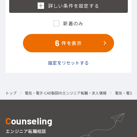
新着のみ
6
件を表示
設定をリセットする
トップ
電気・電子-CAD製図のエンジニア転職・求人情報
電気・電子-
C
ounseling
エンジニア転職相談