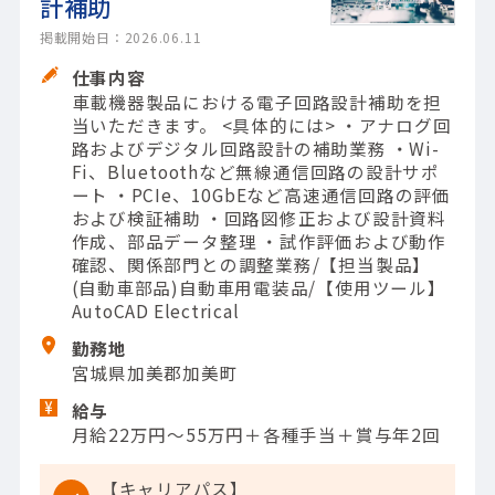
計補助
掲載開始日：2026.06.11
仕事内容
車載機器製品における電子回路設計補助を担
当いただきます。 <具体的には> ・アナログ回
路およびデジタル回路設計の補助業務 ・Wi-
Fi、Bluetoothなど無線通信回路の設計サポ
ート ・PCIe、10GbEなど高速通信回路の評価
および検証補助 ・回路図修正および設計資料
作成、部品データ整理 ・試作評価および動作
確認、関係部門との調整業務/【担当製品】
(自動車部品)自動車用電装品/【使用ツール】
AutoCAD Electrical
勤務地
宮城県加美郡加美町
給与
月給22万円～55万円＋各種手当＋賞与年2回
【キャリアパス】