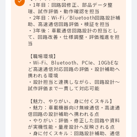
・1年目：回路図修正、部品データ整
理、試作評価・動作確認を担当
・2年目：Wi-Fi／Bluetooth回路設計補
助、高速通信回路評価・検証を担当
・3年後：車載通信回路設計の担当とし
て、回路改善・仕様調整・評価推進を担
当
【職場環境】
・Wi-Fi、Bluetooth、PCIe、10GbEな
ど高速通信対応回路の評価・設計補助へ
携われる環境
・設計担当と連携しながら、回路設計～
試作評価まで一貫して対応可能
【魅力、やりがい、身に付くスキル】
・魅力：車載機器向け無線通信・高速通
信回路の設計補助へ携われる点
・やりがい：評価・修正した回路や資料
が実機性能・量産設計へ反映される点
・身に付くスキル：回路設計補助、通信