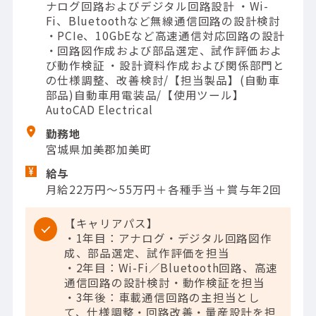
ナログ回路およびデジタル回路設計 ・Wi-
Fi、Bluetoothなど無線通信回路の設計検討
・PCIe、10GbEなど高速通信対応回路の設計
・回路図作成および部品選定、試作評価およ
び動作検証 ・設計資料作成および関係部門と
の仕様調整、改善検討/【担当製品】(自動車
部品)自動車用電装品/【使用ツール】
AutoCAD Electrical
勤務地
宮城県加美郡加美町
給与
月給22万円～55万円＋各種手当＋賞与年2回
【キャリアパス】
・1年目：アナログ・デジタル回路図作
成、部品選定、試作評価を担当
・2年目：Wi-Fi／Bluetooth回路、高速
通信回路の設計検討・動作検証を担当
・3年後：車載通信回路の主担当とし
て、仕様調整・回路改善・量産設計を担