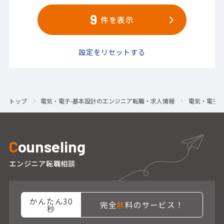
9
件を表示
設定をリセットする
トップ
電気・電子-基本設計のエンジニア転職・求人情報
電気・電子-
C
ounseling
エンジニア転職相談
かんたん30
完全
無
料のサービス！
秒