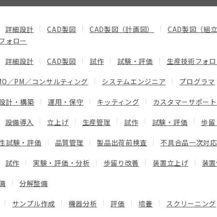
詳細設計
CAD製図
CAD製図（計画図）
CAD製図（組
フォロー
詳細設計
CAD製図
試作
試験・評価
生産技術フォロ
MO／PM／コンサルティング
システムエンジニア
プログラマ
設計・構築
運用・保守
キッティング
カスタマーサポート
設備導入
立上げ
生産管理
試作
試験・評価
歩留
性試験・評価
品質管理
製品出荷前検査
不具合品一次対
試作
実験・評価・分析
歩留り改善
装置立上げ
装置
備
分解整備
サンプル作成
機器分析
評価
培養
スクリーニング