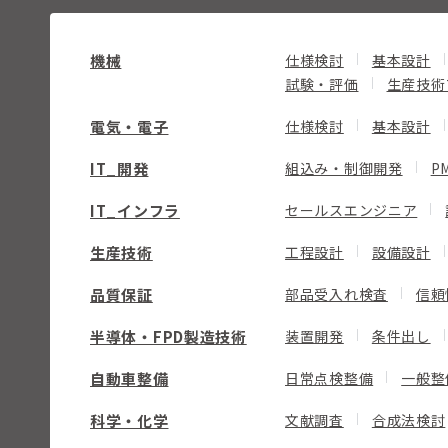
機械
仕様検討
基本設計
試験・評価
生産技術
電気・電子
仕様検討
基本設計
IT_開発
組込み・制御開発
P
IT_インフラ
セールスエンジニア
生産技術
工程設計
設備設計
品質保証
部品受入れ検査
信頼
半導体・FPD製造技術
装置開発
条件出し
自動車整備
日常点検整備
一般整
科学・化学
文献調査
合成法検討