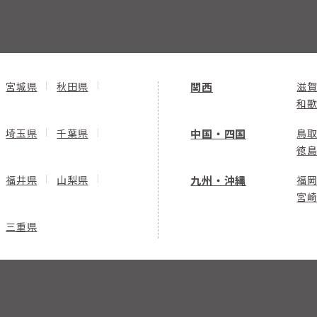
宮城県
秋田県
関西
滋
和
埼玉県
千葉県
中国・四国
鳥
徳
福井県
山梨県
九州・沖縄
福
宮
三重県