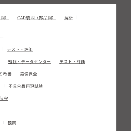
立図）
CAD製図（部品図）
解析
ー
テスト・評価
監視・データセンター
テスト・評価
り改善
設備保全
応
不具合品再現試験
保守
観察