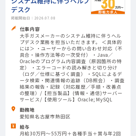
システム維持に伴うヘルプ
デスク
掲載開始日：2026.07.08
仕事内容
大手ガスメーカーのシステム維持に伴うヘル
プデスク業務を担当いただきます。 ＜具体的
には＞ ・ユーザーからの問い合わせ対応（不
具合・操作方法等の一次受付） ・Java／
Oracleのプログラム内容調査（原因箇所の特
定） ・エラーコードの読み解きと切り分け
（ログ／仕様に基づく調査） ・SQLによるデ
ータ検索・関連情報の追跡（DB照会） ・調査
結果の報告・記録（対応履歴／手順・改善点
の整理）/【担当製品】(情報・通信)サーバー
サービス/【使用ツール】Oracle; MySQL
勤務地
愛知県名古屋市熱田区
給与
月給30万円～55万円＋各種手当＋賞与年2回