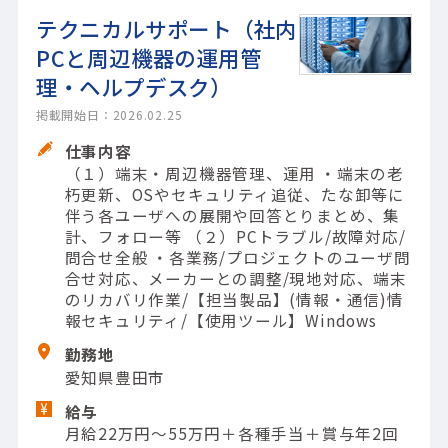
テクニカルサポート（社内
PCと周辺機器の運用管
理・ヘルプデスク）
掲載開始日：2026.02.25
仕事内容
（１）端末・周辺機器管理、運用 ・端末の老
朽更新、OSやセキュリティ追従、たな卸等に
伴う各ユーザへの展開や回答とりまとめ、集
計、フォロー等 （２）PCトラブル/故障対応/
問合せ全般 ・各業務/プロジェクトのユーザ問
合せ対応、メーカーとの調整/現地対応、端末
のリカバリ作業/【担当製品】(情報・通信)情
報セキュリティ/【使用ツール】Windows
勤務地
愛知県豊田市
給与
月給22万円～55万円＋各種手当＋賞与年2回