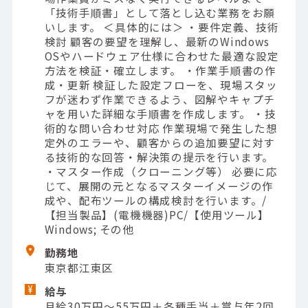
「技術手順書」として落とし込む業務をお願
いします。 ＜具体的には＞ ・要件定義、技術
検討 顧客の要望を理解し、最新のWindows
OSやハードウェア仕様に合わせた最適な設定
方法を検証・確立します。 ・作業手順書の作
成・更新 検証した設定フローを、現場スタッ
フが迷わず作業できるよう、図解やキャプチ
ャを用いた詳細な手順書を作成します。 ・技
術的な問い合わせ対応 作業現場で発生した想
定外のエラーや、顧客からの追加要望に対す
る技術的な回答・解決策の提示を行います。
・マスター作成（クローニング等） 必要に応
じて、展開の元となるマスターイメージの作
成や、配布ツールの構成検討を行います。/
【担当製品】(電機機器)PC/【使用ツール】
Windows; その他
勤務地
東京都江東区
給与
月給30万円～55万円＋各種手当＋賞与年2回