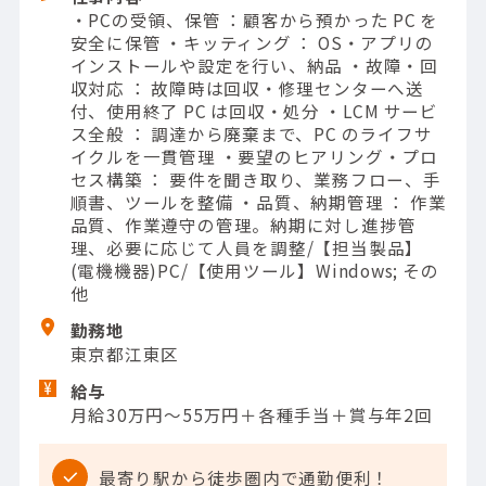
・PCの受領、保管 ：顧客から預かった PC を
安全に保管 ・キッティング ： OS・アプリの
インストールや設定を行い、納品 ・故障・回
収対応 ： 故障時は回収・修理センターへ送
付、使用終了 PC は回収・処分 ・LCM サービ
ス全般 ： 調達から廃棄まで、PC のライフサ
イクルを一貫管理 ・要望のヒアリング・プロ
セス構築 ： 要件を聞き取り、業務フロー、手
順書、ツールを整備 ・品質、納期管理 ： 作業
品質、作業遵守の管理。納期に対し進捗管
理、必要に応じて人員を調整/【担当製品】
(電機機器)PC/【使用ツール】Windows; その
他
勤務地
東京都江東区
給与
月給30万円～55万円＋各種手当＋賞与年2回
最寄り駅から徒歩圏内で通勤便利！