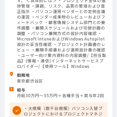
す。 ＜具体的には＞ ・プロジェクト全体の進
捗管理 ・課題、リスク、品質の管理および是
正指示 ・パソコン運用ベンダーとの定例会議
の運営 ・ベンダー成果物のレビューおよびフ
ィードバック ・顧客情報システム部門との要
件調整 ・展開スケジュールおよび切替計画の
調整 ・パソコン展開方式の設計内容確認 ・
Microsoft IntuneおよびWindows Autopilot
設計の妥当性確認 ・プロジェクト計画書のレ
ビュー ・展開手順書および運用設計書の確認
・ユーザー向け案内資料の内容調整/【担当製
品】(情報・通信)インターネットサービスプ
ロバイダー/【使用ツール】Windows
勤務地
東京都渋谷区
給与
月給30万円～55万円＋各種手当＋賞与年2回
・大規模（数千台規模）パソコン入替プ
ロジェクトにおけるプロジェクトマネジ