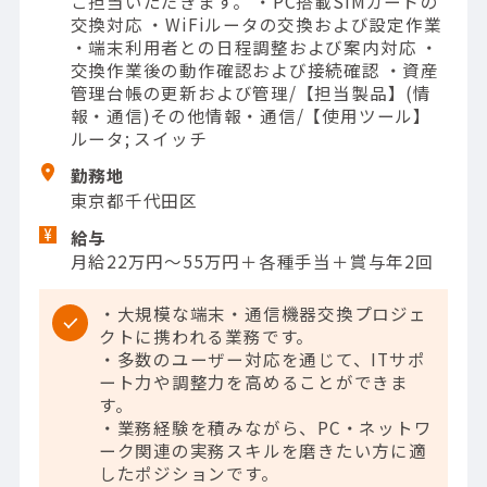
ご担当いただきます。 ・PC搭載SIMカードの
交換対応 ・WiFiルータの交換および設定作業
・端末利用者との日程調整および案内対応 ・
交換作業後の動作確認および接続確認 ・資産
管理台帳の更新および管理/【担当製品】(情
報・通信)その他情報・通信/【使用ツール】
ルータ; スイッチ
勤務地
東京都千代田区
給与
月給22万円～55万円＋各種手当＋賞与年2回
・大規模な端末・通信機器交換プロジェ
クトに携われる業務です。
・多数のユーザー対応を通じて、ITサポ
ート力や調整力を高めることができま
す。
・業務経験を積みながら、PC・ネットワ
ーク関連の実務スキルを磨きたい方に適
したポジションです。