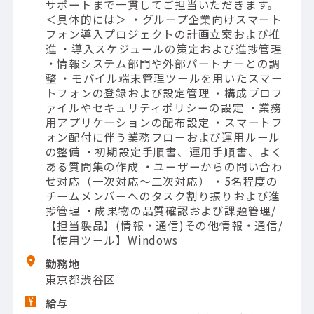
サポートまで一貫してご担当いただきます。
＜具体的には＞ ・グループ企業向けスマート
フォン導入プロジェクトの計画立案および推
進 ・導入スケジュールの策定および進捗管理
・情報システム部門や外部パートナーとの調
整 ・モバイル端末管理ツールを用いたスマー
トフォンの登録および設定管理 ・構成プロフ
ァイルやセキュリティポリシーの設定 ・業務
用アプリケーションの配布設定 ・スマートフ
ォン配付に伴う業務フローおよび運用ルール
の整備 ・初期設定手順書、運用手順書、よく
ある質問集の作成 ・ユーザーからの問い合わ
せ対応（一次対応～二次対応） ・5名程度の
チームメンバーへのタスク割り振りおよび進
捗管理 ・成果物の品質確認および課題管理/
【担当製品】(情報・通信)その他情報・通信/
【使用ツール】Windows
勤務地
東京都渋谷区
給与