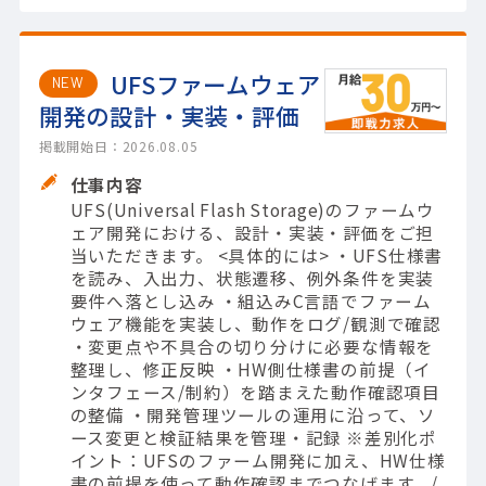
UFSファームウェア
NEW
開発の設計・実装・評価
掲載開始日：2026.08.05
仕事内容
UFS(Universal Flash Storage)のファームウ
ェア開発における、設計・実装・評価をご担
当いただきます。 <具体的には> ・UFS仕様書
を読み、入出力、状態遷移、例外条件を実装
要件へ落とし込み ・組込みC言語でファーム
ウェア機能を実装し、動作をログ/観測で確認
・変更点や不具合の切り分けに必要な情報を
整理し、修正反映 ・HW側仕様書の前提（イ
ンタフェース/制約）を踏まえた動作確認項目
の整備 ・開発管理ツールの運用に沿って、ソ
ース変更と検証結果を管理・記録 ※差別化ポ
イント：UFSのファーム開発に加え、HW仕様
書の前提を使って動作確認までつなげます。/