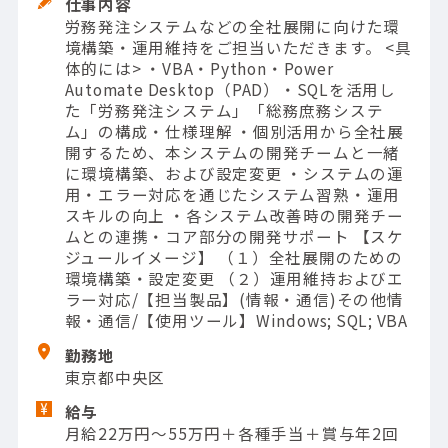
仕事内容
労務発注システムなどの全社展開に向けた環
境構築・運用維持をご担当いただきます。 <具
体的には> ・VBA・Python・Power
Automate Desktop（PAD）・SQLを活用し
た「労務発注システム」「総務庶務システ
ム」の構成・仕様理解 ・個別活用から全社展
開するため、本システムの開発チームと一緒
に環境構築、および設定変更 ・システムの運
用・エラー対応を通じたシステム習熟・運用
スキルの向上 ・各システム改善時の開発チー
ムとの連携・コア部分の開発サポート 【スケ
ジュールイメージ】 （１）全社展開のための
環境構築・設定変更 （２）運用維持およびエ
ラー対応/【担当製品】(情報・通信)その他情
報・通信/【使用ツール】Windows; SQL; VBA
勤務地
東京都中央区
給与
月給22万円～55万円＋各種手当＋賞与年2回