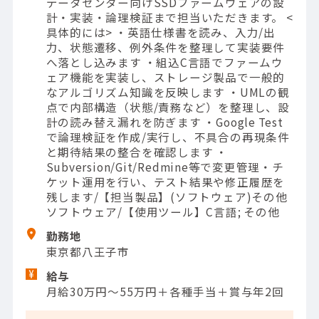
データセンター向けSSDファームウェアの設
計・実装・論理検証まで担当いただきます。 <
具体的には> ・英語仕様書を読み、入力/出
力、状態遷移、例外条件を整理して実装要件
へ落とし込みます ・組込C言語でファームウ
ェア機能を実装し、ストレージ製品で一般的
なアルゴリズム知識を反映します ・UMLの観
点で内部構造（状態/責務など）を整理し、設
計の読み替え漏れを防ぎます ・Google Test
で論理検証を作成/実行し、不具合の再現条件
と期待結果の整合を確認します ・
Subversion/Git/Redmine等で変更管理・チ
ケット運用を行い、テスト結果や修正履歴を
残します/【担当製品】(ソフトウェア)その他
ソフトウェア/【使用ツール】C言語; その他
勤務地
東京都八王子市
給与
月給30万円～55万円＋各種手当＋賞与年2回