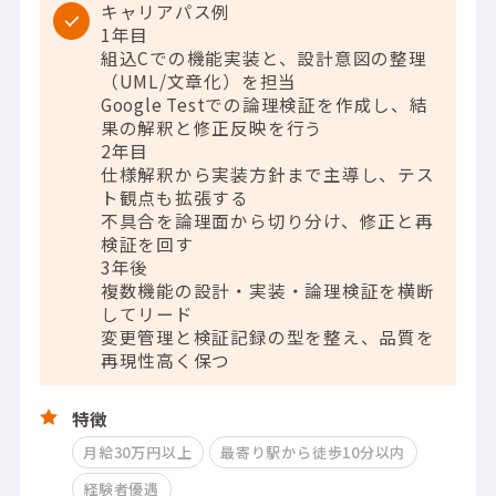
キャリアパス例
1年目
組込Cでの機能実装と、設計意図の整理
（UML/文章化）を担当
Google Testでの論理検証を作成し、結
果の解釈と修正反映を行う
2年目
仕様解釈から実装方針まで主導し、テス
ト観点も拡張する
不具合を論理面から切り分け、修正と再
検証を回す
3年後
複数機能の設計・実装・論理検証を横断
してリード
変更管理と検証記録の型を整え、品質を
再現性高く保つ
特徴
月給30万円以上
最寄り駅から徒歩10分以内
経験者優遇