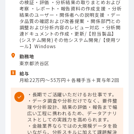
の検証・評価 ・分析結果の取りまとめおよび
考察 ・レポート・報告資料の作成支援 ・分析
結果のユーザー・関係者への説明支援 ・デー
タ品質の確認および改善提案 ・関係部門との
調整および分析内容のレビュー対応 ・分析関
連ドキュメントの作成・更新/【担当製品】
(システム開発)その他システム開発/【使用ツ
ール】Windows
勤務地
東京都渋谷区
給与
月給22万円～55万円＋各種手当＋賞与年2回
・長期でご活躍いただけるお仕事です。
・データ調査や分析だけでなく、要件整
理や分析設計、結果の評価・報告まで幅
広い工程に携われるため、データアナリ
ストとしての実践力を高められます。
・金融業界ならではの大規模データを扱
いながら、分析スキルに加えて課題解決