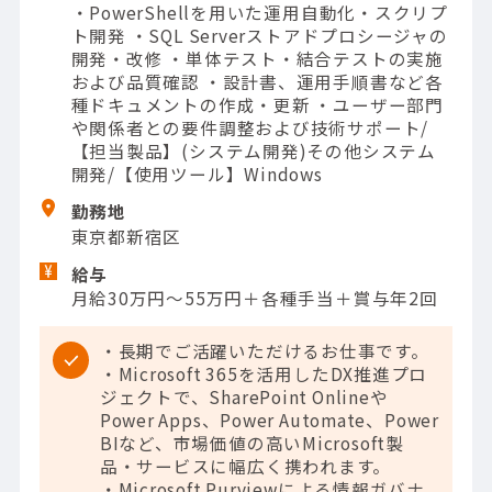
・PowerShellを用いた運用自動化・スクリプ
ト開発 ・SQL Serverストアドプロシージャの
開発・改修 ・単体テスト・結合テストの実施
および品質確認 ・設計書、運用手順書など各
種ドキュメントの作成・更新 ・ユーザー部門
や関係者との要件調整および技術サポート/
【担当製品】(システム開発)その他システム
開発/【使用ツール】Windows
勤務地
東京都新宿区
給与
月給30万円～55万円＋各種手当＋賞与年2回
・長期でご活躍いただけるお仕事です。
・Microsoft 365を活用したDX推進プロ
ジェクトで、SharePoint Onlineや
Power Apps、Power Automate、Power
BIなど、市場価値の高いMicrosoft製
品・サービスに幅広く携われます。
・Microsoft Purviewによる情報ガバナ