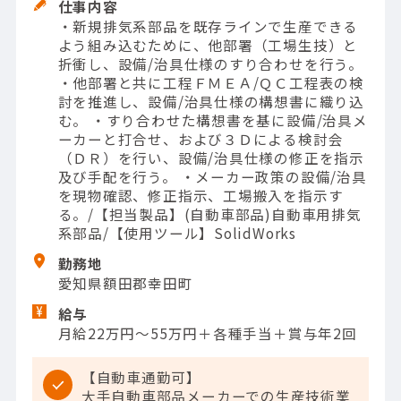
仕事内容
・新規排気系部品を既存ラインで生産できる
よう組み込むために、他部署（工場生技）と
折衝し、設備/治具仕様のすり合わせを行う。
・他部署と共に工程ＦＭＥＡ/ＱＣ工程表の検
討を推進し、設備/治具仕様の構想書に織り込
む。 ・すり合わせた構想書を基に設備/治具メ
ーカーと打合せ、および３Ｄによる検討会
（ＤＲ）を行い、設備/治具仕様の修正を指示
及び手配を行う。 ・メーカー政策の設備/治具
を現物確認、修正指示、工場搬入を指示す
る。/【担当製品】(自動車部品)自動車用排気
系部品/【使用ツール】SolidWorks
勤務地
愛知県額田郡幸田町
給与
月給22万円～55万円＋各種手当＋賞与年2回
【自動車通勤可】
大手自動車部品メーカーでの生産技術業