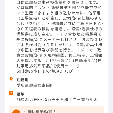
自動車部品の生産技術業務をお任せします。
＜具体的には＞ ・新規排気系部品を既存ライ
ンで生産できるよう組み込むために、他部署
（工場生技）と折衝し、設備/治具仕様のすり
合わせを行う。 ・他部署と共に工程ＦＭＥＡ/
ＱＣ工程表の検討を推進し、設備/治具仕様の
構想書に織り込む。 ・すり合わせた構想書を
基に設備/治具メーカーと打合せ、および３Ｄ
による検討会（ＤＲ）を行い、設備/治具仕様
の修正を指示及び手配を行う。 ・メーカー政
策の設備/治具を現物確認、修正指示、工場搬
入を指示する。/【担当製品】(自動車部品)自
動車用排気系部品/【使用ツール】
SolidWorks; その他CAD（3D）
勤務地
愛知県額田郡幸田町
給与
月給22万円～55万円＋各種手当＋賞与年2回
・自動車通勤可！