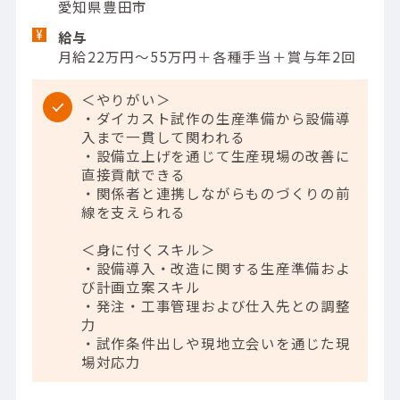
愛知県豊田市
給与
月給22万円～55万円＋各種手当＋賞与年2回
＜やりがい＞
・ダイカスト試作の生産準備から設備導
入まで一貫して関われる
・設備立上げを通じて生産現場の改善に
直接貢献できる
・関係者と連携しながらものづくりの前
線を支えられる
＜身に付くスキル＞
・設備導入・改造に関する生産準備およ
び計画立案スキル
・発注・工事管理および仕入先との調整
力
・試作条件出しや現地立会いを通じた現
場対応力