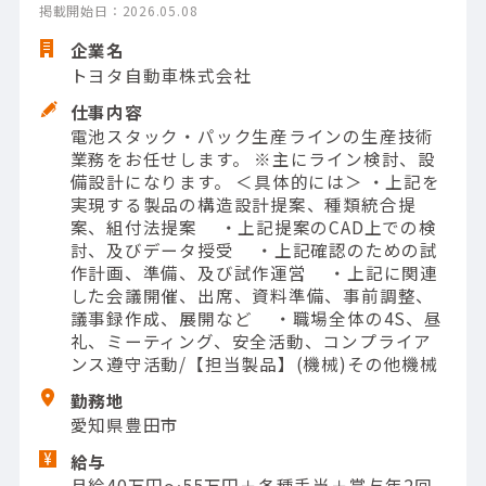
掲載開始日：2026.05.08
企業名
トヨタ自動車株式会社
仕事内容
電池スタック・パック生産ラインの生産技術
業務をお任せします。 ※主にライン検討、設
備設計になります。 ＜具体的には＞ ・上記を
実現する製品の構造設計提案、種類統合提
案、組付法提案 ・上記提案のCAD上での検
討、及びデータ授受 ・上記確認のための試
作計画、準備、及び試作運営 ・上記に関連
した会議開催、出席、資料準備、事前調整、
議事録作成、展開など ・職場全体の4S、昼
礼、ミーティング、安全活動、コンプライア
ンス遵守活動/【担当製品】(機械)その他機械
勤務地
愛知県豊田市
給与
月給40万円～55万円＋各種手当＋賞与年2回