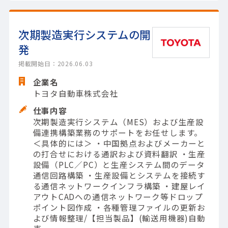
次期製造実行システムの開
発
掲載開始日：2026.06.03
企業名
トヨタ自動車株式会社
仕事内容
次期製造実行システム（MES）および生産設
備連携構築業務のサポートをお任せします。
＜具体的には＞ ・中国拠点およびメーカーと
の打合せにおける通訳および資料翻訳 ・生産
設備（PLC／PC）と生産システム間のデータ
通信回路構築 ・生産設備とシステムを接続す
る通信ネットワークインフラ構築 ・建屋レイ
アウトCADへの通信ネットワーク等ドロップ
ポイント図作成 ・各種管理ファイルの更新お
よび情報整理/【担当製品】(輸送用機器)自動