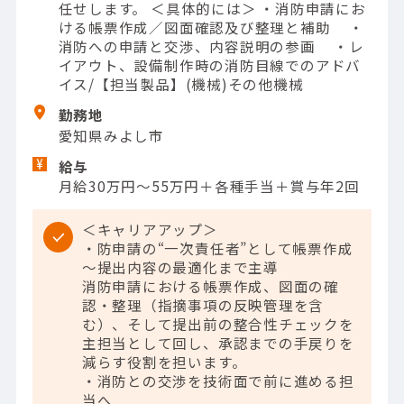
任せします。 ＜具体的には＞ ・消防申請にお
ける帳票作成／図面確認及び整理と補助 ・
消防への申請と交渉、内容説明の参画 ・レ
イアウト、設備制作時の消防目線でのアドバ
イス/【担当製品】(機械)その他機械
勤務地
愛知県みよし市
給与
月給30万円～55万円＋各種手当＋賞与年2回
＜キャリアアップ＞
・防申請の“一次責任者”として帳票作成
～提出内容の最適化まで主導
消防申請における帳票作成、図面の確
認・整理（指摘事項の反映管理を含
む）、そして提出前の整合性チェックを
主担当として回し、承認までの手戻りを
減らす役割を担います。
・消防との交渉を技術面で前に進める担
当へ