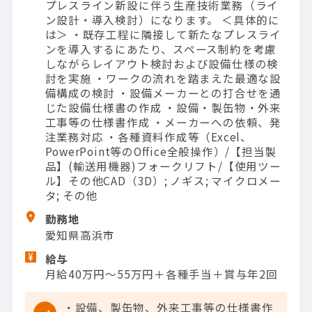
プレスライン新設に伴う生産技術業務（ライ
ン設計・導入検討）になります。 ＜具体的に
は＞ ・既存工程に隣接して新たなプレスライ
ンを導入するにあたり、スペース制約を考慮
しながらレイアウト検討および設備仕様の検
討を実施 ・ワークの流れを踏まえた最適な設
備構成の検討 ・設備メーカーとの打合せを通
じた設備仕様書の作成 ・設備・製缶物・外来
工事等の仕様書作成 ・メーカーへの依頼、発
注業務対応 ・各種資料作成等（Excel、
PowerPoint等のOffice全般操作）/【担当製
品】(輸送用機器)フォークリフト/【使用ツー
ル】その他CAD（3D）; ノギス; マイクロメー
タ; その他
勤務地
愛知県高浜市
給与
月給40万円～55万円＋各種手当＋賞与年2回
・設備、製缶物、外来工事等の仕様書作