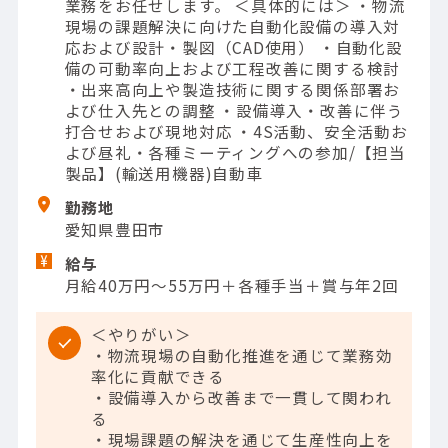
業務をお任せします。 ＜具体的には＞ ・物流
現場の課題解決に向けた自動化設備の導入対
応および設計・製図（CAD使用） ・自動化設
備の可動率向上および工程改善に関する検討
・出来高向上や製造技術に関する関係部署お
よび仕入先との調整 ・設備導入・改善に伴う
打合せおよび現地対応 ・4S活動、安全活動お
よび昼礼・各種ミーティングへの参加/【担当
製品】(輸送用機器)自動車
勤務地
愛知県豊田市
給与
月給40万円～55万円＋各種手当＋賞与年2回
＜やりがい＞
・物流現場の自動化推進を通じて業務効
率化に貢献できる
・設備導入から改善まで一貫して関われ
る
・現場課題の解決を通じて生産性向上を