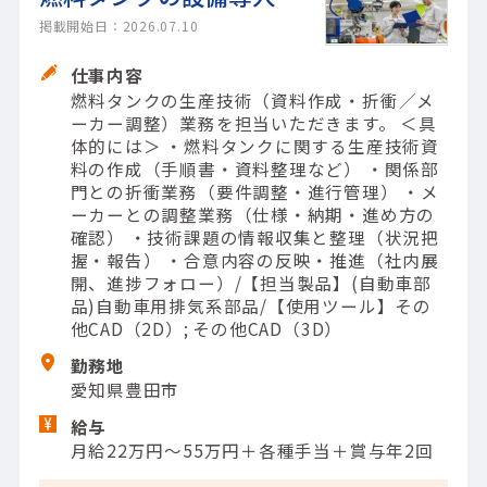
掲載開始日：2026.07.10
仕事内容
燃料タンクの生産技術（資料作成・折衝／メ
ーカー調整）業務を担当いただきます。 ＜具
体的には＞ ・燃料タンクに関する生産技術資
料の作成（手順書・資料整理など） ・関係部
門との折衝業務（要件調整・進行管理） ・メ
ーカーとの調整業務（仕様・納期・進め方の
確認） ・技術課題の情報収集と整理（状況把
握・報告） ・合意内容の反映・推進（社内展
開、進捗フォロー）/【担当製品】(自動車部
品)自動車用排気系部品/【使用ツール】その
他CAD（2D）; その他CAD（3D）
勤務地
愛知県豊田市
給与
月給22万円～55万円＋各種手当＋賞与年2回