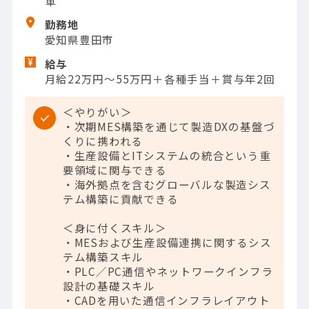
車
勤務地
愛知県豊田市
給与
月給22万円～55万円＋各種手当＋賞与年2回
＜やりがい＞
・次期MES構築を通じて製造DXの基盤づ
くりに携われる
・生産設備とITシステムの統合という重
要領域に関与できる
・海外拠点を含むグローバルな製造シス
テム構築に貢献できる
＜身に付くスキル＞
・MESおよび生産設備連携に関するシス
テム構築スキル
・PLC／PC通信やネットワークインフラ
設計の基礎スキル
・CADを用いた通信インフラレイアウト