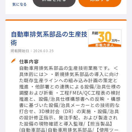
自動車排気系部品の生産技
術
掲載開始日：2026.03.25
仕事内容
自動車用排気系部品の生産技術業務です。 ＜
具体的には＞ ・新規排気系部品の導入に向け
た既存生産ラインへの組み込み計画の策定と
推進 ・他部署との連携による設備/治具仕様の
調整および折衝 ・工程FMEA/QC工程表の検討
推進と、設備/治具仕様構想書への反映 ・構想
書に基づいた設備/治具メーカーとの技術的な
打合せ、3D検討会（DR）の実施 ・設備/治具
の設計修正指示、発注手配、および製造され
た設備の現物確認と導入監理/【担当製品】
(自動車部品)自動車用排気系部品/【使用ツー