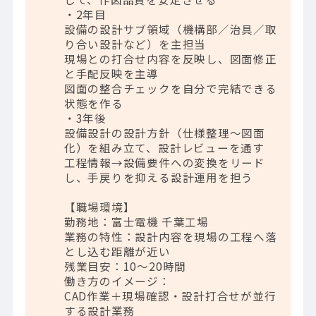
・2年目
設備の設計サブ領域（機構部／治具／取
り合い設計など）を主担当
現場との打合せ内容を反映し、図面修正
と手配反映を主導
図面の整合チェックを自分で完結できる
状態を作る
・3年後
設備設計の設計方針（仕様整理～図面
化）を組み立て、設計レビューを通す
工程情報→設備要件への変換をリード
し、手戻りを抑える設計運用を担う
【職場環境】
勤務地：富士電機 千葉工場
業務の特性：設計内容を現場の工程へ落
とし込む距離が近い
残業目安：10～20時間
働き方のイメージ：
CAD作業＋現場確認・設計打合せが並行
する設計業務