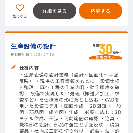
詳細を見る
応募する
生産設備の設計
掲載開始日：2026.07.15
仕事内容
・生産設備の設計業務（設計～図面化～手配
反映） ・現場の工程情報をもとに、設備仕様
を整理 既存工程の作業内容・動作順序を確
認 設備で実現したい処理（搬送／加工／検
査など）を仕様書の形に落とし込む ・CADを
用いた設備モデル・図面作成 2D図面（一般
図／部品図／組立図）作成 必要に応じて3D
モデル作成、干渉・可動範囲の確認 ・治具・
機構部の設計、部品の選定と手配反映 購買
部品・社内加工部の切り分け 必要寸法・許