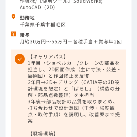
作機械/【使用ツール】SolidWorks;
AutoCAD（2D）
勤務地
千葉県千葉市稲毛区
給与
月給30万円～55万円＋各種手当＋賞与年2回
【キャリアパス】
1年目→ショベルカー/クレーンの部品を
担当し、2D図面作成（主に寸法・公差・
展開図）と作図修正を反復
2年目→3Dモデリング（CATIA等の3D設
計環境を想定）と「ばらし」（構造の分
解・部品点数整理）を主担当
3年後→部品設計の品質を取りまとめ、
打ち合わせで設計意図（干渉・強度観
点・取付手順）を説明し、改善案まで提
案
【職場環境】