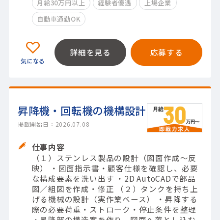
月給30万円以上
経験者優遇
上場企業
自動車通勤OK
詳細を見る
応募する
昇降機・回転機の機構設計
掲載開始日：2026.07.08
仕事内容
（１）ステンレス製品の設計（図面作成～反
映） ・図面指示書・顧客仕様を確認し、必要
な構成要素を洗い出す ・2D AutoCADで部品
図／組図を作成・修正 （２）タンクを持ち上
げる機械の設計（実作業ベース） ・昇降する
際の必要荷重・ストローク・停止条件を整理
・昇降部の構造案を作り、図面へ落とし込む