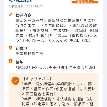
掲載開始日：2026.06.03
仕事内容
電気メーカー向け電気機器の構造設計をご担
当頂きます。 〈具体的には〉 ・電気製品の詳
細設計 ・構造検討 ・寸法検討 ・部品図、組図
作成 ・強度計算/【担当製品】(電機機器)カメ
ラ/【使用ツール】Creo; その他CAD（3D）
勤務地
千葉県我孫子市
給与
月給30万円～55万円＋各種手当＋賞与年2回
【キャリアパス】
1年目：電気機器の詳細設計として、部
品図・組図の作図/修正を担当（寸法反映
と図面整合を実施）
2年目：構造検討～寸法検討を担当（検
討案→決定案に落とし込み、部品図・組