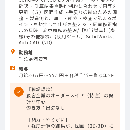
確認 ・計算結果や製作制約に合わせて図面を
更新 （５）図面作成～手戻り抑制のための調
整 ・製造側と、加工・組立・検査で詰まるポ
イントを想定して仕様を整える ・図面修正指
示の反映、変更履歴の整理/【担当製品】(機
械)その他機械/【使用ツール】SolidWorks;
AutoCAD（2D）
勤務地
千葉県浦安市
給与
月給30万円～55万円＋各種手当＋賞与年2回
【職場環境】
顧客企業のオーダーメイド（特注）の設
計が中心
働き方：出張なし
【魅力・やりがい】
・強度計算の結果が、図面（2D/3D）に