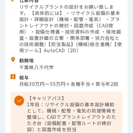
仕事内容
リサイクルプラントの設計をお願い致しま
す。 【具体的には】 ・リサイクル設備の基本
設計・詳細設計（機械・配管・電気） ・プラ
ントレイアウトの検討・図面作成（CAD使
用） ・設備仕様書・技術資料の作成 ・現地調
査・設置計画の立案 ・関係部署・協力会社と
の技術調整/【担当製品】(機械)総合重機/【使
用ツール】AutoCAD（2D）
勤務地
千葉県八千代市
給与
月給30万円～55万円＋各種手当＋賞与年2回
【キャリアパス】
1年目：リサイクル設備の基本設計補助
として、機械・配管・電気の前提情報を
整理し、CADでプラントレイアウトのた
たき台（設備配置・配管ルートの検討
図）と図面作成を担当