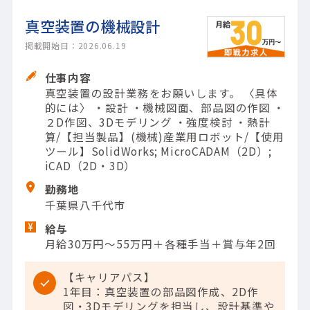
真空装置の機械設計
掲載開始日：2026.06.19
仕事内容
真空装置の設計業務をお願いします。 〈具体
的には〉 ・設計 ・機械図面、部品図の作図 ・
２D作図、3Dモデリング ・強度検討 ・熱計
算/【担当製品】(機械)産業用ロボット/【使用
ツール】SolidWorks; MicroCADAM（2D）;
iCAD（2D・3D）
勤務地
千葉県八千代市
給与
月給30万円～55万円＋各種手当＋賞与年2回
【キャリアパス】
1年目：真空装置の部品図作成、2D作
図・3Dモデリングを担当し、設計基準や