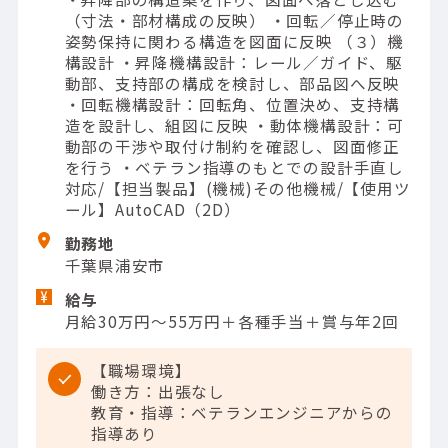
（寸法・部材構成の反映） ・回転／停止時の
姿勢保持に関わる構造を図面に反映 （３）機
構設計 ・昇降機構設計：レール／ガイド、駆
動部、支持部の構成を検討し、部品図へ反映
・回転機構設計：回転角、位置決め、支持構
造を設計し、組図に反映 ・動体機構設計：可
動部の干渉や取付け制約を確認し、図面修正
を行う ・ベテラン指導のもとでの設計手直し
対応/【担当製品】(機械)その他機械/【使用ツ
ール】AutoCAD（2D）
勤務地
千葉県浦安市
給与
月給30万円～55万円＋各種手当＋賞与年2回
【職場環境】
働き方：出張なし
教育・指導：ベテランエンジニアからの
指導あり