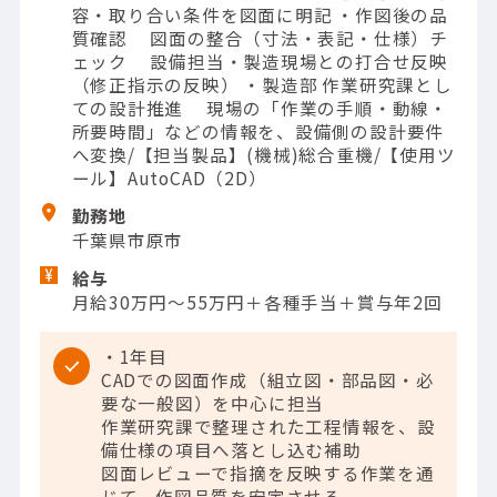
容・取り合い条件を図面に明記 ・作図後の品
質確認 図面の整合（寸法・表記・仕様）チ
ェック 設備担当・製造現場との打合せ反映
（修正指示の反映） ・製造部 作業研究課とし
ての設計推進 現場の「作業の手順・動線・
所要時間」などの情報を、設備側の設計要件
へ変換/【担当製品】(機械)総合重機/【使用ツ
ール】AutoCAD（2D）
勤務地
千葉県市原市
給与
月給30万円～55万円＋各種手当＋賞与年2回
・1年目
CADでの図面作成（組立図・部品図・必
要な一般図）を中心に担当
作業研究課で整理された工程情報を、設
備仕様の項目へ落とし込む補助
図面レビューで指摘を反映する作業を通
じて、作図品質を安定させる