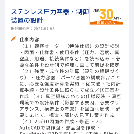
ステンレス圧力容器・制御
装置の設計
掲載開始日：2026.07.08
仕事内容
（１）顧客オーダー（特注仕様）の設計検討
・図面・仕様書・使用条件（圧力、温度、真
空度、用途、接続条件など）を読み込み ・必
要な条件を設計側で整理し直して前提を確定
（２）強度・成立性の計算（設計の根拠づく
り） ・圧力容器／パーツ容器の構成部品ごと
に、必要な強度計算を実施 ・従来値・社内計
算手順・設計条件に照らして成立／修正案を
作成 （３）真空機械まわりの仕様反映 ・真空
環境での設計条件（影響する要因、必要クリ
アランス、構造上の考慮）を図面へ反映 ・必
要に応じて、構造・部材の見直し案を作成
（４）2D/3D図面の作成・修正 ・2D
AutoCADで製作図・部品図を作成 ・
SolidWorksで3Dモデル作成／干渉・形状の