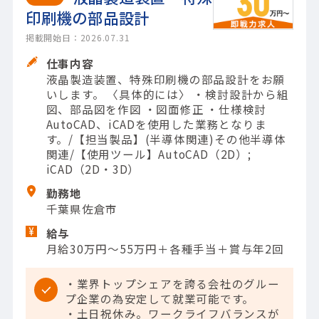
印刷機の部品設計
掲載開始日：2026.07.31
仕事内容
液晶製造装置、特殊印刷機の部品設計をお願
いします。 〈具体的には〉 ・検討設計から組
図、部品図を作図 ・図面修正 ・仕様検討
AutoCAD、iCADを使用した業務となりま
す。/【担当製品】(半導体関連)その他半導体
関連/【使用ツール】AutoCAD（2D）;
iCAD（2D・3D）
勤務地
千葉県佐倉市
給与
月給30万円～55万円＋各種手当＋賞与年2回
・業界トップシェアを誇る会社のグルー
プ企業の為安定して就業可能です。
・土日祝休み。ワークライフバランスが