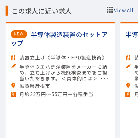
この求人に近い求人
View All
半導体製造装置のセットア
半
NEW
ップ
装置立上げ《半導体・FPD製造技術》
半導体ウエハ洗浄装置をメーカーに納
め、立ち上げから機能検査までをご担
当いただきます。 ＜具体的には＞ ・国
内外への出張 ・装置の立ち上げ ・機能
滋賀県彦根市
検査 ・データ取り纏め ※出張がメイン
月給22万円〜55万円＋各種手当
のお仕事です。 【担当製品】(半導体関
連)半導体・液晶製造装置（前工程）