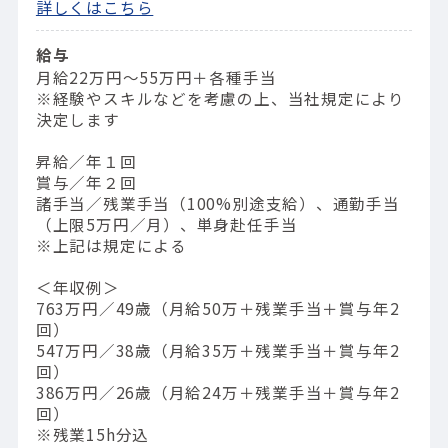
詳しくはこちら
給与
月給22万円～55万円＋各種手当
※経験やスキルなどを考慮の上、当社規定により
決定します
昇給／年１回
賞与／年２回
諸手当／残業手当（100%別途支給）、通勤手当
（上限5万円／月）、単身赴任手当
※上記は規定による
＜年収例＞
763万円／49歳（⽉給50万＋残業⼿当＋賞与年2
回）
547万円／38歳（⽉給35万＋残業⼿当＋賞与年2
回）
386万円／26歳（⽉給24万＋残業⼿当＋賞与年2
回）
※残業15h分込