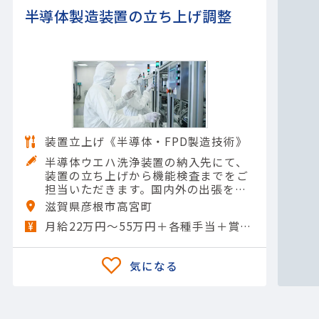
半導体製造装置の立ち上げ調整
装置立上げ《半導体・FPD製造技術》
半導体ウエハ洗浄装置の納入先にて、
装置の立ち上げから機能検査までをご
担当いただきます。国内外の出張を通
じて、幅広い現場経験を積むことがで
滋賀県彦根市高宮町
きます。＜具体的には＞・国内外の顧
月給22万円～55万円＋各種手当＋賞与年2回
客先への出張対応・半導体ウエ…