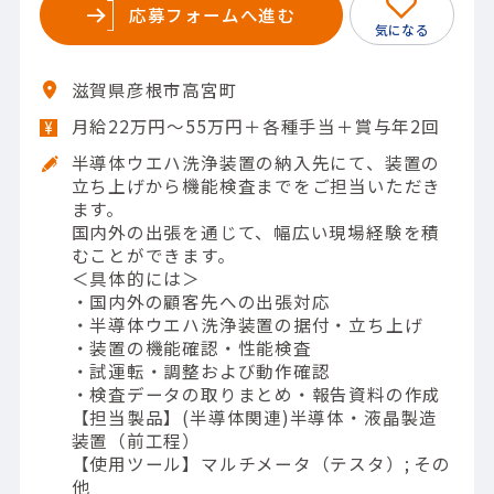
応募フォームへ進む
滋賀県彦根市高宮町
月給22万円～55万円＋各種手当＋賞与年2回
半導体ウエハ洗浄装置の納入先にて、装置の
立ち上げから機能検査までをご担当いただき
ます。
国内外の出張を通じて、幅広い現場経験を積
むことができます。
＜具体的には＞
・国内外の顧客先への出張対応
・半導体ウエハ洗浄装置の据付・立ち上げ
・装置の機能確認・性能検査
・試運転・調整および動作確認
・検査データの取りまとめ・報告資料の作成
【担当製品】(半導体関連)半導体・液晶製造
装置（前工程）
【使用ツール】マルチメータ（テスタ）; その
他