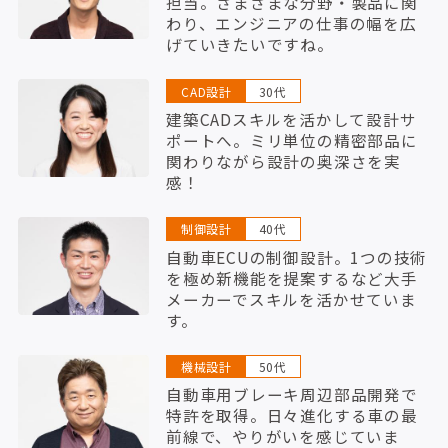
担当。さまざまな分野・製品に関
わり、エンジニアの仕事の幅を広
げていきたいですね。
CAD設計
30代
建築CADスキルを活かして設計サ
ポートへ。ミリ単位の精密部品に
関わりながら設計の奥深さを実
感！
制御設計
40代
自動車ECUの制御設計。1つの技術
を極め新機能を提案するなど大手
メーカーでスキルを活かせていま
す。
機械設計
50代
自動車用ブレーキ周辺部品開発で
特許を取得。日々進化する車の最
前線で、やりがいを感じていま