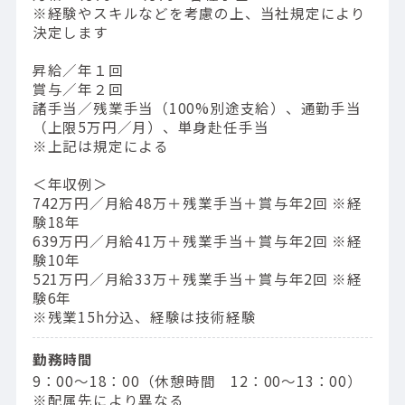
※経験やスキルなどを考慮の上、当社規定により
決定します
昇給／年１回
賞与／年２回
諸手当／残業手当（100%別途支給）、通勤手当
（上限5万円／月）、単身赴任手当
※上記は規定による
＜年収例＞
742万円／⽉給48万＋残業⼿当＋賞与年2回 ※経
験18年
639万円／⽉給41万＋残業⼿当＋賞与年2回 ※経
験10年
521万円／⽉給33万＋残業⼿当＋賞与年2回 ※経
験6年
※残業15h分込、経験は技術経験
勤務時間
9：00〜18：00（休憩時間 12：00〜13：00）
※配属先により異なる