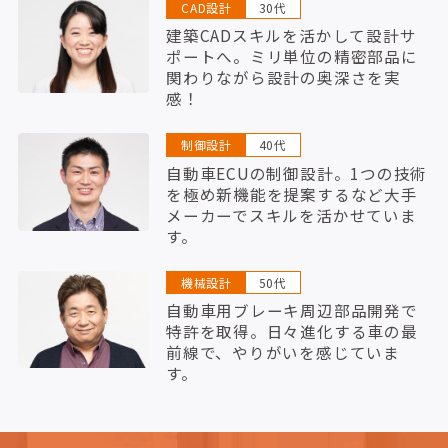
CAD設計
30代
建築CADスキルを活かして設計サ
ポートへ。ミリ単位の精密部品に
関わりながら設計の奥深さを実
感！
制御設計
40代
自動車ECUの制御設計。1つの技術
を極め新機能を提案するなど大手
メーカーでスキルを活かせていま
す。
機械設計
50代
自動車用ブレーキ周辺部品開発で
特許を取得。日々進化する車の最
前線で、やりがいを感じていま
す。