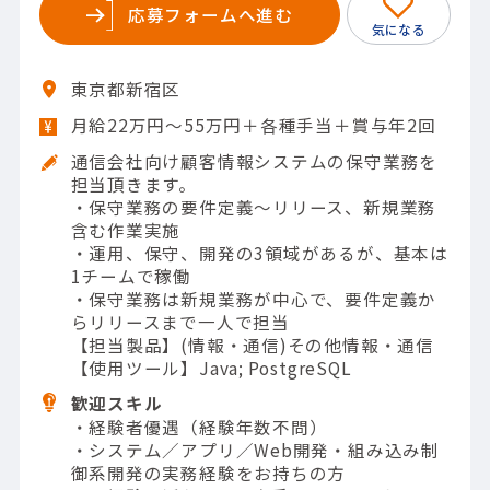
応募フォームへ進む
東京都新宿区
月給22万円～55万円＋各種手当＋賞与年2回
通信会社向け顧客情報システムの保守業務を
担当頂きます。
・保守業務の要件定義～リリース、新規業務
含む作業実施
・運用、保守、開発の3領域があるが、基本は
1チームで稼働
・保守業務は新規業務が中心で、要件定義か
らリリースまで一人で担当
【担当製品】(情報・通信)その他情報・通信
【使用ツール】Java; PostgreSQL
歓迎スキル
・経験者優遇（経験年数不問）
・システム／アプリ／Web開発・組み込み制
御系開発の実務経験をお持ちの方