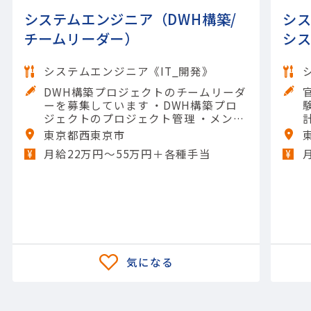
システムエンジニア（DWH構築/
シ
チームリーダー）
シ
システムエンジニア《IT_開発》
DWH構築プロジェクトのチームリーダ
ーを募集しています ・DWH構築プロ
験
ジェクトのプロジェクト管理 ・メンバ
ーの取りまとめ ・顧客との打合せ 【担
東京都西東京市
当製品】(システム開発)通信関連シス
月給22万円〜55万円＋各種手当
テム 【使用ツール】PL/?; その他
ル