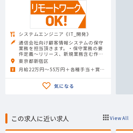
システムエンジニア《IT_開発》
通信会社向け顧客情報システムの保守
業務を担当頂きます。・保守業務の要
件定義～リリース、新規業務含む作業
実施・運用、保守、開発の3領域があ
東京都新宿区
るが、基本は1チームで稼働・保守業
月給22万円～55万円＋各種手当＋賞与年2回
務は新規業務が中心で、要件定…
この求人に近い求人
View All