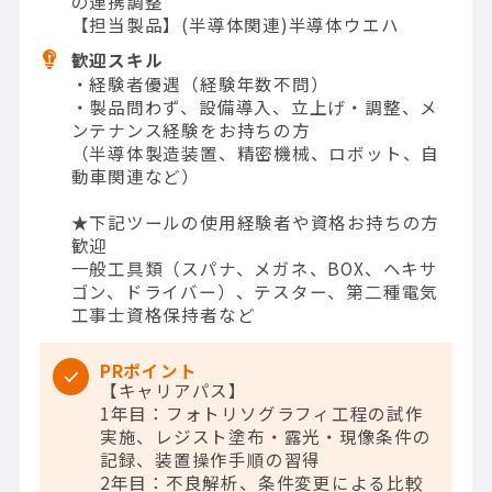
の連携調整
【担当製品】(半導体関連)半導体ウエハ
歓迎スキル
・経験者優遇（経験年数不問）
・製品問わず、設備導入、立上げ・調整、メ
ンテナンス経験をお持ちの方
（半導体製造装置、精密機械、ロボット、自
動車関連など）
★下記ツールの使用経験者や資格お持ちの方
歓迎
一般工具類（スパナ、メガネ、BOX、ヘキサ
ゴン、ドライバー）、テスター、第二種電気
工事士資格保持者など
PRポイント
【キャリアパス】
1年目：フォトリソグラフィ工程の試作
実施、レジスト塗布・露光・現像条件の
記録、装置操作手順の習得
2年目：不良解析、条件変更による比較