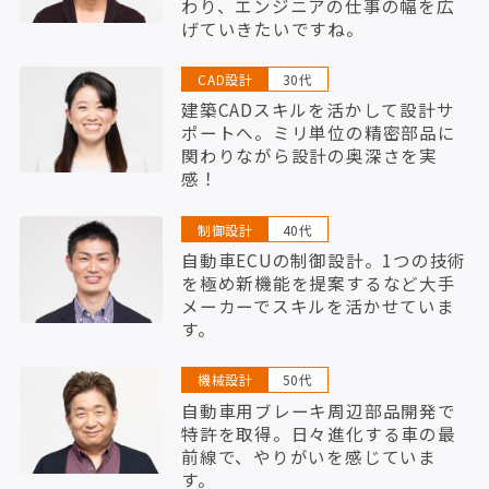
わり、エンジニアの仕事の幅を広
げていきたいですね。
CAD設計
30代
建築CADスキルを活かして設計サ
ポートへ。ミリ単位の精密部品に
関わりながら設計の奥深さを実
感！
制御設計
40代
自動車ECUの制御設計。1つの技術
を極め新機能を提案するなど大手
メーカーでスキルを活かせていま
す。
機械設計
50代
自動車用ブレーキ周辺部品開発で
特許を取得。日々進化する車の最
前線で、やりがいを感じていま
す。