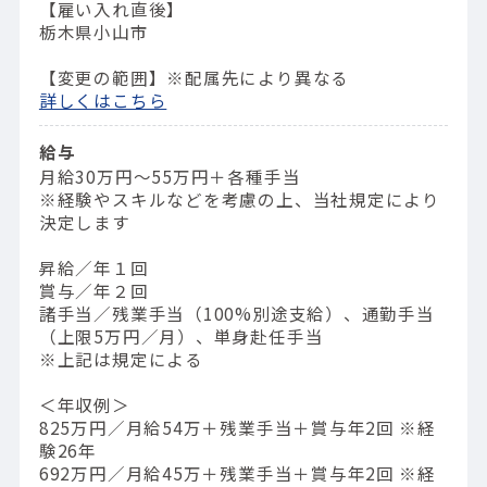
【雇い入れ直後】
栃木県小山市
【変更の範囲】※配属先により異なる
詳しくはこちら
給与
月給30万円～55万円＋各種手当
※経験やスキルなどを考慮の上、当社規定により
決定します
昇給／年１回
賞与／年２回
諸手当／残業手当（100%別途支給）、通勤手当
（上限5万円／月）、単身赴任手当
※上記は規定による
＜年収例＞
825万円／⽉給54万＋残業⼿当＋賞与年2回 ※経
験26年
692万円／⽉給45万＋残業⼿当＋賞与年2回 ※経