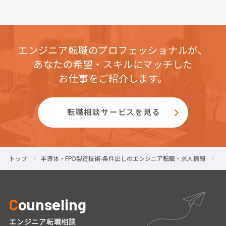
エンジニア転職のプロフェッショナルが、
あなたの希望・スキルにマッチした
お仕事をご紹介します。
転職相談サービスを見る
トップ
半導体・FPD製造技術-条件出しのエンジニア転職・求人情報
半
C
ounseling
エンジニア転職相談