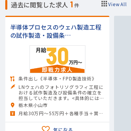
1
過去に閲覧した求人
View All
件
半導体プロセスのウェハ製造工程
の試作製造・設備条…
条件出し《半導体・FPD製造技術》
LNウェハのフォトリソグラフィ工程に
おける試作製造及び設備条件の確立を
担当していただきます。<具体的には>
・フォトリソグラフィ工程における試
栃木県小山市
作条件の検討・設定・レジスト塗布、
月給30万円～55万円＋各種手当＋賞与年2回
露光、現像など各製造プ…