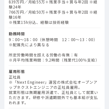
839万円／⽉給55万＋残業⼿当＋賞与年2回 ※経
験24年
766万円／⽉給50万＋残業⼿当＋賞与年2回 ※経
験16年
※残業15h分込、経験は技術経験
勤務時間
9：00〜18：00（休憩時間 12：00〜13：00）
※配属先により異なる
所定労働時間を超える労働の有無：有
※月平均残業時間：9.2時間（残業代100％支給）
雇用形態
正社員
※「Next Engineer」運営の株式会社オープンア
ップネクストエンジニアの正社員雇用。
就業形態は無期雇用派遣で、正社員として就業い
ただきます。研修や派遣期間外でも基本給が支払
われます。