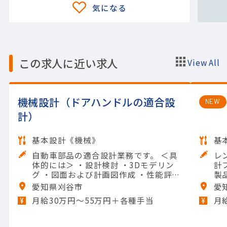
この求人に近い求人
View All
機械設計（ドアハンドルの適合設
NEW
計）
基本設計《機械》
基
自動車部品の適合設計業務です。 ＜具
レ
体的には＞ ・設計検討 ・3Dモデリン
計
グ ・図面および計画図作成 ・性能評価
製
の実施 ・節目管理および管理帳票作成
ール
愛知県刈谷市
愛
【担当製品】(自動車部品)その他自動
D
月給30万円〜55万円＋各種手当
月
車部品 【使用ツール】CATIA