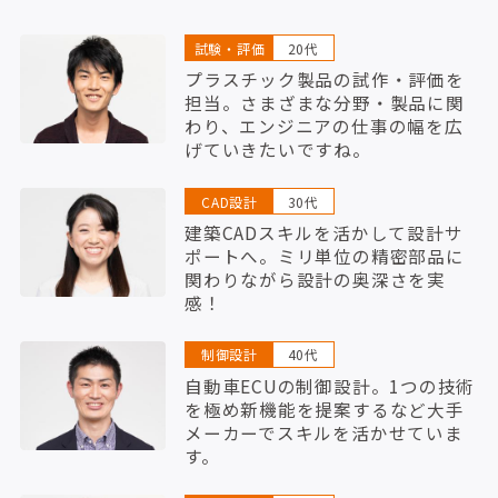
試験・評価
20代
プラスチック製品の試作・評価を
担当。さまざまな分野・製品に関
わり、エンジニアの仕事の幅を広
げていきたいですね。
CAD設計
30代
建築CADスキルを活かして設計サ
ポートへ。ミリ単位の精密部品に
関わりながら設計の奥深さを実
感！
制御設計
40代
自動車ECUの制御設計。1つの技術
を極め新機能を提案するなど大手
メーカーでスキルを活かせていま
す。