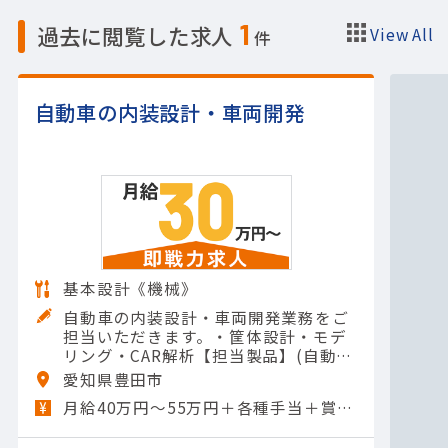
1
過去に閲覧した求人
View All
件
自動車の内装設計・車両開発
基本設計《機械》
自動車の内装設計・車両開発業務をご
担当いただきます。・筐体設計・モデ
リング・CAR解析【担当製品】(自動車
部品)自動車用シート【使用ツール】C
愛知県豊田市
ATIA
月給40万円～55万円＋各種手当＋賞与年2回