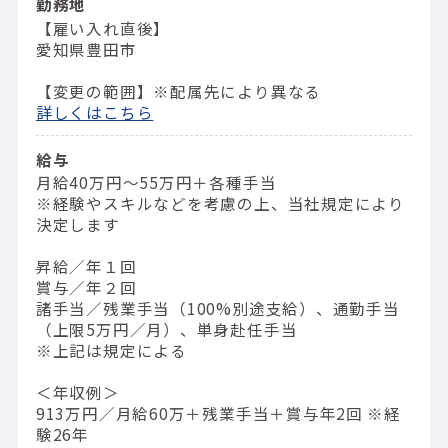
勤務地
【雇い入れ直後】
愛知県豊田市
【変更の範囲】※配属先により異なる
詳しくはこちら
給与
月給40万円～55万円＋各種手当
※経験やスキルなどを考慮の上、当社規定により
決定します
昇給／年１回
賞与／年２回
諸手当／残業手当（100%別途支給）、通勤手当
（上限5万円／月）、単身赴任手当
※上記は規定による
＜年収例＞
913万円／⽉給60万＋残業⼿当＋賞与年2回 ※経
験26年