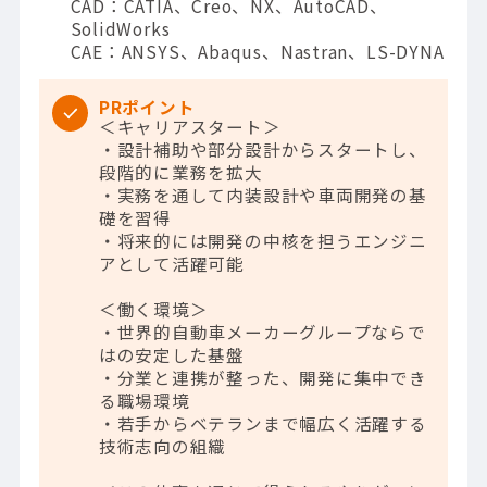
CAD：CATIA、Creo、NX、AutoCAD、
SolidWorks
CAE：ANSYS、Abaqus、Nastran、LS-DYNA
PRポイント
＜キャリアスタート＞
・設計補助や部分設計からスタートし、
段階的に業務を拡大
・実務を通して内装設計や車両開発の基
礎を習得
・将来的には開発の中核を担うエンジニ
アとして活躍可能
＜働く環境＞
・世界的自動車メーカーグループならで
はの安定した基盤
・分業と連携が整った、開発に集中でき
る職場環境
・若手からベテランまで幅広く活躍する
技術志向の組織