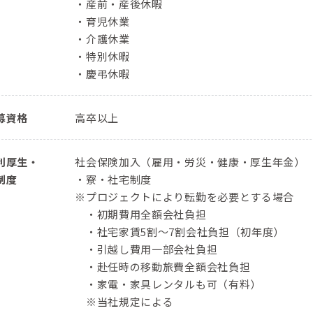
・産前・産後休暇
・育児休業
・介護休業
・特別休暇
・慶弔休暇
募資格
高卒以上
利厚生・
社会保険加入（雇用・労災・健康・厚生年金）
制度
・寮・社宅制度
※プロジェクトにより転勤を必要とする場合
・初期費用全額会社負担
・社宅家賃5割～7割会社負担（初年度）
・引越し費用一部会社負担
・赴任時の移動旅費全額会社負担
・家電・家具レンタルも可（有料）
※当社規定による