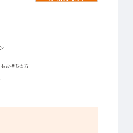
ン
でもお持ちの方
方