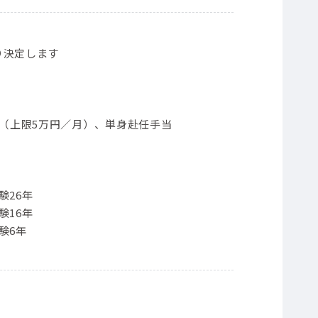
り決定します
当（上限5万円／月）、単身赴任手当
験26年
験16年
験6年