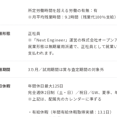
所定労働時間を超える労働の有無：有
※月平均残業時間：9.2時間（残業代100％支給
用形態
正社員
※「Next Engineer」運営の株式会社オ
就業形態は無期雇用派遣で、正社員として就業
支払われます。
用期間
3カ月／試用期間は賞与査定期間の対象外
日休暇
年間休日最大125日
完全週休2日制（土・日）／祝日／GW、夏季、
※上記は、配属先のカレンダーに準ずる
・有給休暇（年間有給休暇取得実績：13.1日）