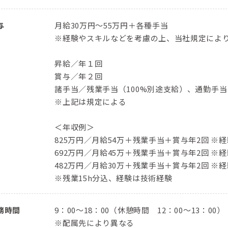
与
月給30万円～55万円＋各種手当
※経験やスキルなどを考慮の上、当社規定によ
昇給／年１回
賞与／年２回
諸手当／残業手当（100%別途支給）、通勤手
※上記は規定による
＜年収例＞
825万円／⽉給54万＋残業⼿当＋賞与年2回 ※経
692万円／⽉給45万＋残業⼿当＋賞与年2回 ※経
482万円／⽉給30万＋残業⼿当＋賞与年2回 ※経
※残業15h分込、経験は技術経験
務時間
9：00〜18：00（休憩時間 12：00〜13：00）
※配属先により異なる