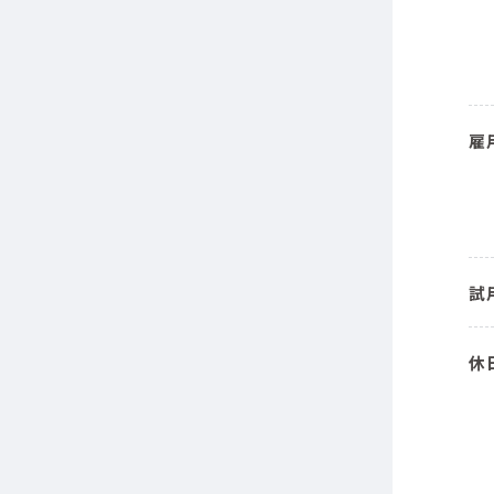
雇
試
休