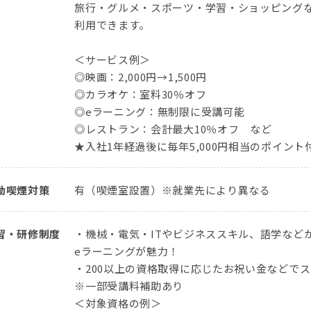
旅行・グルメ・スポーツ・学習・ショッピングな
利用できます。
＜サービス例＞
◎映画：2,000円→1,500円
◎カラオケ：室料30％オフ
◎eラーニング：無制限に受講可能
◎レストラン：会計最大10％オフ など
★入社1年経過後に毎年5,000円相当のポイン
動喫煙対策
有（喫煙室設置）※就業先により異なる
習・研修制度
・機械・電気・ITやビジネススキル、語学などか
eラーニングが魅力！
・200以上の資格取得に応じたお祝い金などで
※一部受講料補助あり
＜対象資格の例＞