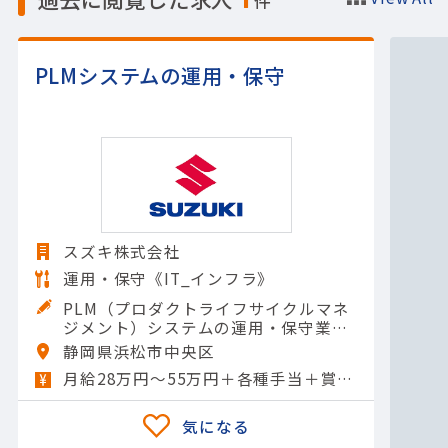
件
PLMシステムの運用・保守
スズキ株式会社
運用・保守《IT_インフラ》
PLM（プロダクトライフサイクルマネ
ジメント）システムの運用・保守業務
です。＜具体的には＞・PLMシステム
静岡県浜松市中央区
に収集されたデータの収集および分析
月給28万円～55万円＋各種手当＋賞与年2回
業務・システムの定期的なデータ更新
および入力作業・成果物登…