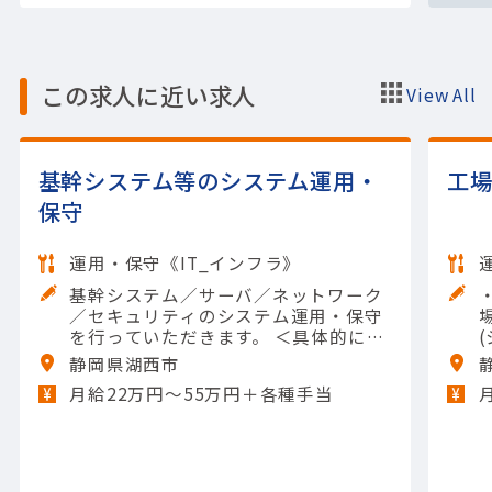
この求人に近い求人
View All
基幹システム等のシステム運用・
工
保守
運用・保守《IT_インフラ》
基幹システム／サーバ／ネットワーク
／セキュリティのシステム運用・保守
を行っていただきます。 ＜具体的には
＞ ・システム変更（工事立ち合い含
【
静岡県湖西市
む） ・セキュリティ更新 ・定期点検
月給22万円〜55万円＋各種手当
・障害対応のシステム運用・保守全般
【担当製品】(情報・通信)サーバーサ
ービス