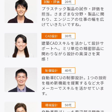
試験・評価
20代
プラスチック製品の試作・評価を
担当。さまざまな分野・製品に関
わり、エンジニアの仕事の幅を広
げていきたいですね。
CAD設計
30代
建築CADスキルを活かして設計サ
ポートへ。ミリ単位の精密部品に
関わりながら設計の奥深さを実
感！
制御設計
40代
自動車ECUの制御設計。1つの技術
を極め新機能を提案するなど大手
メーカーでスキルを活かせていま
す。
機械設計
50代
自動車用ブレーキ周辺部品開発で