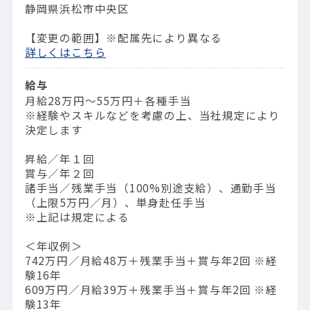
静岡県浜松市中央区
【変更の範囲】※配属先により異なる
詳しくはこちら
給与
月給28万円～55万円＋各種手当
※経験やスキルなどを考慮の上、当社規定により
決定します
昇給／年１回
賞与／年２回
諸手当／残業手当（100%別途支給）、通勤手当
（上限5万円／月）、単身赴任手当
※上記は規定による
＜年収例＞
742万円／⽉給48万＋残業⼿当＋賞与年2回 ※経
験16年
609万円／⽉給39万＋残業⼿当＋賞与年2回 ※経
験13年