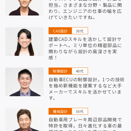
担当。さまざまな分野・製品に関
わり、エンジニアの仕事の幅を広
げていきたいですね。
CAD設計
30代
建築CADスキルを活かして設計サ
ポートへ。ミリ単位の精密部品に
関わりながら設計の奥深さを実
感！
制御設計
40代
自動車ECUの制御設計。1つの技術
を極め新機能を提案するなど大手
メーカーでスキルを活かせていま
す。
機械設計
50代
自動車用ブレーキ周辺部品開発で
特許を取得。日々進化する車の最