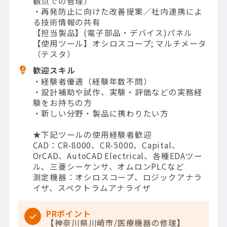
観点での管理）
・再発防止に向けた改善提案／社内連携によ
る技術情報の共有
【担当製品】(電子部品・デバイス)パネル
【使用ツール】オシロスコープ; マルチメータ
（テスタ）
歓迎スキル
・経験者優遇（経験年数不問）
・設計補助や試作、実験・評価などの実務経
験をお持ちの方
・新しい分野・製品に携わりたい方
★下記ツールの使用経験者歓迎
CAD：CR-8000、CR-5000、Capital、
OrCAD、AutoCAD Electrical、各種EDAツー
ル、三菱シーケンサ、オムロンPLCなど
測定機器：オシロスコープ、ロジックアナラ
イザ、スペクトラムアナライザ
PRポイント
【神奈川県川崎市/医療機器の修理】