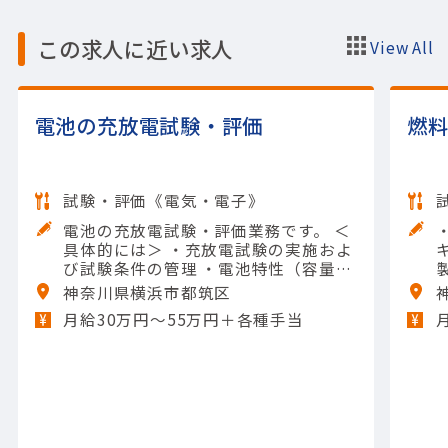
この求人に近い求人
View All
電池の充放電試験・評価
燃
試験・評価《電気・電子》
電池の充放電試験・評価業務です。 ＜
具体的には＞ ・充放電試験の実施およ
び試験条件の管理 ・電池特性（容量・
内部抵抗・サイクル劣化等）の測定お
神奈川県横浜市都筑区
よび評価 ・試験データの収集・解析お
月給30万円〜55万円＋各種手当
よび評価報告書作成 ・試験装置の設
定・校正および保守管理 ・安全対策・
試験手順の遵守および品質管理 【担当
製品】(輸送用機器)自動車