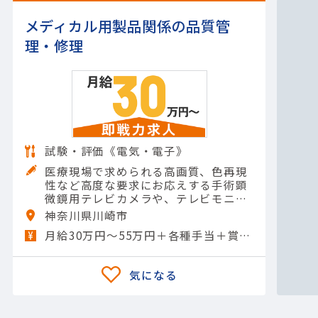
メディカル用製品関係の品質管
理・修理
試験・評価《電気・電子》
医療現場で求められる高画質、色再現
性など高度な要求にお応えする手術顕
微鏡用テレビカメラや、テレビモニタ
などの医用向け映像システム機器の修
神奈川県川崎市
理業務を行って頂きます。＜具体的に
月給30万円～55万円＋各種手当＋賞与年2回
は＞・手術顕微鏡用テレビカメ…