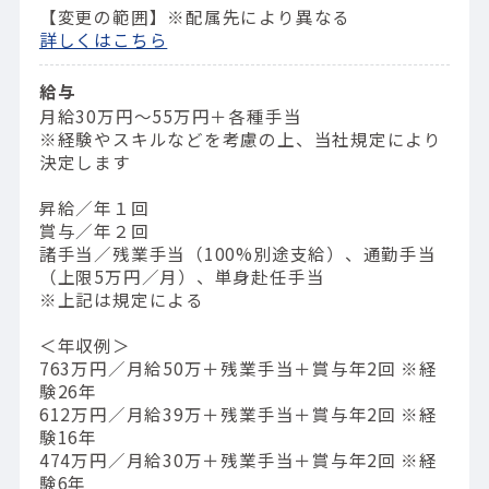
【変更の範囲】※配属先により異なる
詳しくはこちら
給与
月給30万円～55万円＋各種手当
※経験やスキルなどを考慮の上、当社規定により
決定します
昇給／年１回
賞与／年２回
諸手当／残業手当（100%別途支給）、通勤手当
（上限5万円／月）、単身赴任手当
※上記は規定による
＜年収例＞
763万円／⽉給50万＋残業⼿当＋賞与年2回 ※経
験26年
612万円／⽉給39万＋残業⼿当＋賞与年2回 ※経
験16年
474万円／⽉給30万＋残業⼿当＋賞与年2回 ※経
験6年