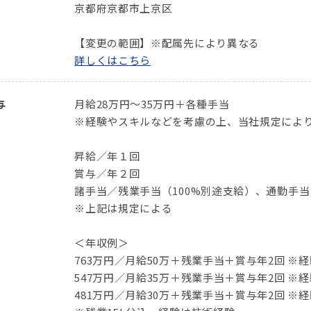
京都府京都市上京区
【変更の範囲】※配属先により異なる
詳しくはこちら
与
月給28万円～35万円＋各種手当
※経験やスキルなどを考慮の上、当社規定によ
昇給／年１回
賞与／年２回
諸手当／残業手当（100%別途支給）、通勤手
※上記は規定による
＜年収例＞
763万円／⽉給50万＋残業⼿当＋賞与年2回 ※経
547万円／⽉給35万＋残業⼿当＋賞与年2回 ※経
481万円／⽉給30万＋残業⼿当＋賞与年2回 ※経