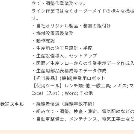
立て・調整作業業務です。
ライン作業ではなくオーダーメイドの様々な機
す。
・自社オリジナル製品・装置の組付け
・機械設置調整業務
・動作確認
・生産用の治工具設計・手配
・生産設備導入、セットアップ
・図面／生産フローからの作業指示データ作成
・生産用部品表構成等のデータ作成
【担当製品】(機械)産業用ロボット
【使用ツール】レンチ類; 他 一般工具; ノギス; 
Excel（入力）; Word; その他
・経験者優遇（経験年数不問）
歓迎スキル
・組み立て・調整、検査・測定、電気配線など
・自動車整備士、メンテナンス、電気工事士な