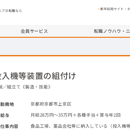
新卒採用サイト
ニアの転職なら
会員サービス
転職ノウハウ・
投入機等装置の組付け
械／組立て《製造・技能》
京都府京都市上京区
勤務地
月給28万円～35万円＋各種手当＋賞与年2回
給与
食品工場、薬品会社等に納入している（投入機
仕事内容