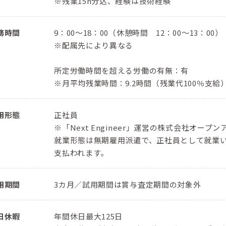
※残業15h分込、経験は技術経験
務時間
9：00〜18：00（休憩時間 12：00〜13：00）
※配属先により異なる
所定労働時間を超える労働の有無：有
※月平均残業時間：9.2時間（残業代100％支給
用形態
正社員
※「Next Engineer」運営の株式会社オ
就業形態は無期雇用派遣で、正社員として就業
支払われます。
用期間
3カ月／試用期間は賞与査定期間の対象外
日休暇
年間休日最大125日