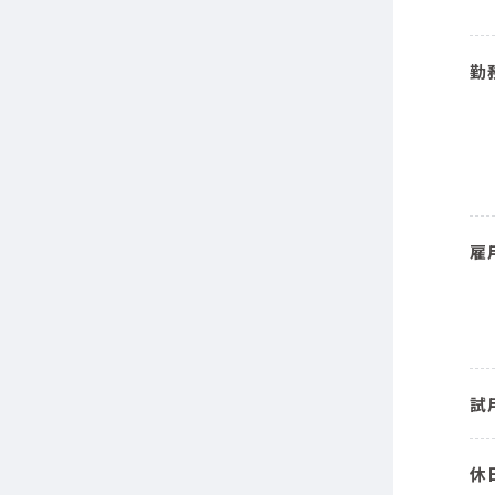
勤
雇
試
休