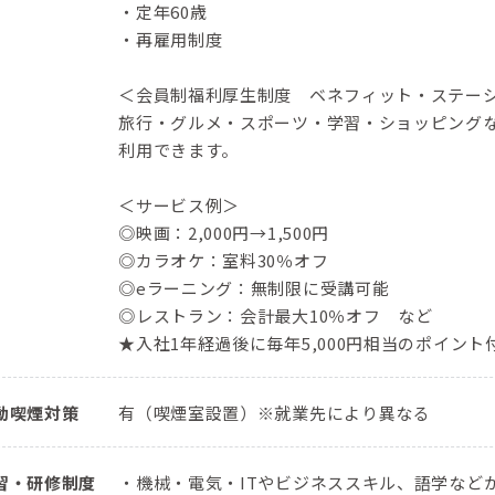
・定年60歳
・再雇用制度
＜会員制福利厚生制度 ベネフィット・ステー
旅行・グルメ・スポーツ・学習・ショッピングな
利用できます。
＜サービス例＞
◎映画：2,000円→1,500円
◎カラオケ：室料30％オフ
◎eラーニング：無制限に受講可能
◎レストラン：会計最大10％オフ など
★入社1年経過後に毎年5,000円相当のポイン
動喫煙対策
有（喫煙室設置）※就業先により異なる
習・研修制度
・機械・電気・ITやビジネススキル、語学などか