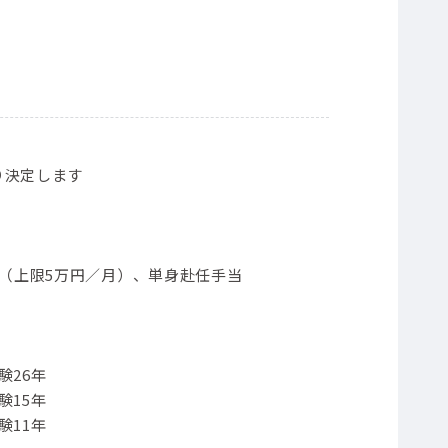
り決定します
当（上限5万円／月）、単身赴任手当
験26年
験15年
験11年