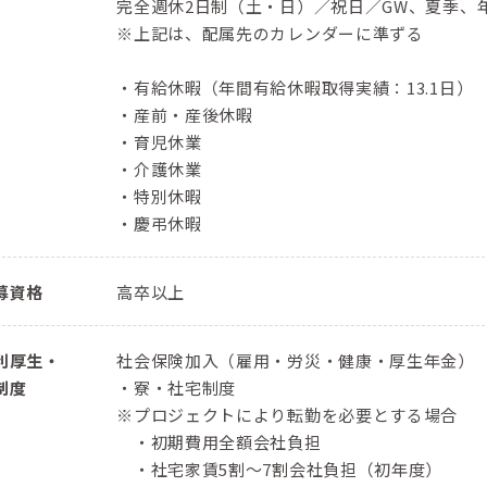
完全週休2日制（土・日）／祝日／GW、夏季、
※上記は、配属先のカレンダーに準ずる
・有給休暇（年間有給休暇取得実績：13.1日）
・産前・産後休暇
・育児休業
・介護休業
・特別休暇
・慶弔休暇
募資格
高卒以上
利厚生・
社会保険加入（雇用・労災・健康・厚生年金）
制度
・寮・社宅制度
※プロジェクトにより転勤を必要とする場合
・初期費用全額会社負担
・社宅家賃5割～7割会社負担（初年度）