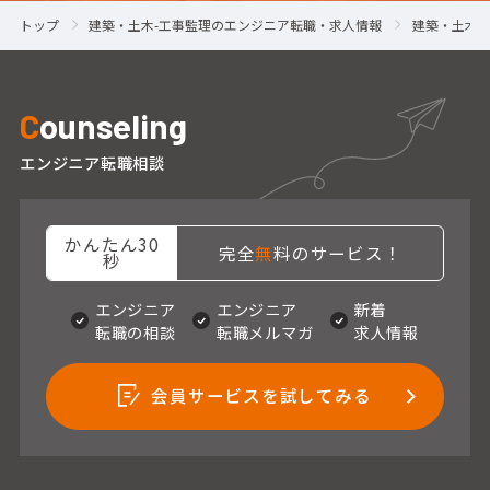
トップ
建築・土木-工事監理のエンジニア転職・求人情報
建築・土木-
C
ounseling
エンジニア転職相談
かんたん30
完全
無
料のサービス！
秒
エンジニア
エンジニア
新着
転職の相談
転職メルマガ
求人情報
会員サービスを試してみる