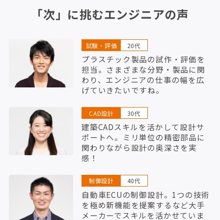
「次」に挑むエンジニアの声
試験・評価
20代
プラスチック製品の試作・評価を
担当。さまざまな分野・製品に関
わり、エンジニアの仕事の幅を広
げていきたいですね。
CAD設計
30代
建築CADスキルを活かして設計サ
ポートへ。ミリ単位の精密部品に
関わりながら設計の奥深さを実
感！
制御設計
40代
自動車ECUの制御設計。1つの技術
を極め新機能を提案するなど大手
メーカーでスキルを活かせていま