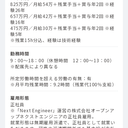
825万円／⽉給54万＋残業⼿当＋賞与年2回 ※経
験26年
657万円／⽉給42万＋残業⼿当＋賞与年2回 ※経
験16年
475万円／⽉給30万＋残業⼿当＋賞与年2回 ※経
験5年
※残業15h分込、経験は技術経験
勤務時間
9：00〜18：00（休憩時間 12：00〜13：00）
※配属先により異なる
所定労働時間を超える労働の有無：有
※月平均残業時間：9.2時間（残業代100％支給）
雇用形態
正社員
※「Next Engineer」運営の株式会社オープンア
ップネクストエンジニアの正社員雇用。
就業形態は無期雇用派遣で、正社員として就業い