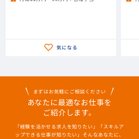
業指示および作業員の安全管理 ・電気
設備の設置、配線、試運転の監督 ・顧
客との打ち合わせや要望のヒアリング
・施工に関する書類作成（進捗報告
書、検査報告書など） ・問題が発生し
た際の迅速な対応と解決策の提案 ・法
令遵守や安全基準の確認、維持 このポ
ジションでは、プラントの電気工事を
円滑に進めるための重要な役割を担っ
ていただきます。 【担当製品】(建設・
土木)プラント設備 【使用ツール】Aut
oCAD
まずはお気軽にご相談ください
あなたに最適なお仕事を
ご紹介します。
「経験を活かせる求人を知りたい」「スキルア
ップできる仕事が知りたい」そんなあなたに、