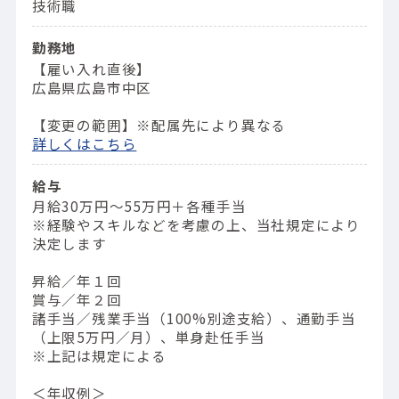
技術職
勤務地
【雇い入れ直後】
広島県広島市中区
【変更の範囲】※配属先により異なる
詳しくはこちら
給与
月給30万円～55万円＋各種手当
※経験やスキルなどを考慮の上、当社規定により
決定します
昇給／年１回
賞与／年２回
諸手当／残業手当（100%別途支給）、通勤手当
（上限5万円／月）、単身赴任手当
※上記は規定による
＜年収例＞