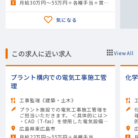
月給30万円～55万円＋各種手当＋賞与年2回
よび教育・設備の品質チェック…
この求人に近い求人
View All
プラント構内での電気工事施工管
化
理
工事監理《建築・土木》
プラント施設での電気工事施工管理を
ご担当いただきます。 ＜具体的には＞
・CAD（T-fas）を使用した電気設備の
設計図面の作成 ・施工計画の立案、進
広島県東広島市
捗管理、品質管理の実施 ・現場での作
月給22万円〜55万円＋各種手当