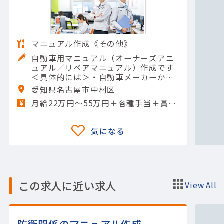
マニュアル作成《その他》
自動車用マニュアル（オーナーズアニ
ュアル／リペアマニュアル）作成です
＜具体的には＞・自動車メーカーから
の指示や依頼に従い、専用ツールを使
愛知県名古屋市中村区
用したマニュアル作成・マニュアルに
月給22万円～55万円＋各種手当＋賞与年2回
関する問い合わせ対応・資料作…
この求人に近い求人
View All
防衛関係のマニュアル作成