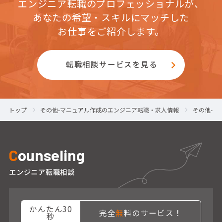
エンジニア転職のプロフェッショナルが、
あなたの希望・スキルにマッチした
お仕事をご紹介します。
転職相談サービスを見る
トップ
その他-マニュアル作成のエンジニア転職・求人情報
その他-マ
C
ounseling
エンジニア転職相談
かんたん30
完全
無
料のサービス！
秒