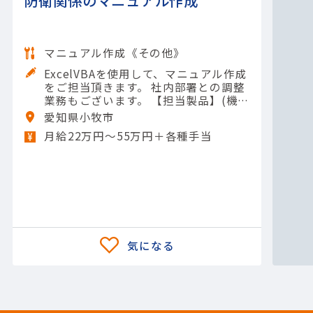
マニュアル作成《その他》
ExcelVBAを使用して、マニュアル作成
をご担当頂きます。 社内部署との調整
業務もございます。 【担当製品】(機
械)防衛 【使用ツール】Excel（入力）;
愛知県小牧市
Excel（関数・グラフ）; Excel（マク
月給22万円〜55万円＋各種手当
ロ）; PowerPoint; VBA; Photoshop; Il
lustrator