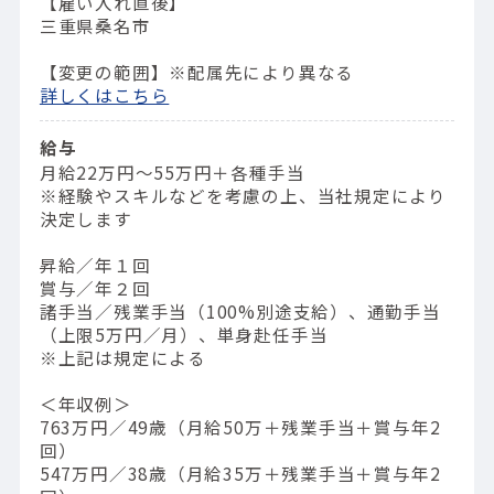
【雇い入れ直後】
三重県桑名市
【変更の範囲】※配属先により異なる
詳しくはこちら
給与
月給22万円～55万円＋各種手当
※経験やスキルなどを考慮の上、当社規定により
決定します
昇給／年１回
賞与／年２回
諸手当／残業手当（100%別途支給）、通勤手当
（上限5万円／月）、単身赴任手当
※上記は規定による
＜年収例＞
763万円／49歳（⽉給50万＋残業⼿当＋賞与年2
回）
547万円／38歳（⽉給35万＋残業⼿当＋賞与年2