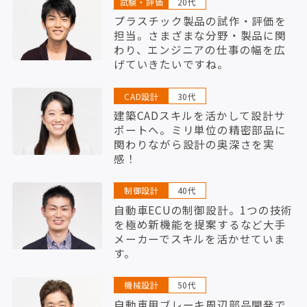
試験・評価
20代
プラスチック製品の試作・評価を
担当。さまざまな分野・製品に関
わり、エンジニアの仕事の幅を広
げていきたいですね。
CAD設計
30代
建築CADスキルを活かして設計サ
ポートへ。ミリ単位の精密部品に
関わりながら設計の奥深さを実
感！
制御設計
40代
自動車ECUの制御設計。1つの技術
を極め新機能を提案するなど大手
メーカーでスキルを活かせていま
す。
機械設計
50代
自動車用ブレーキ周辺部品開発で