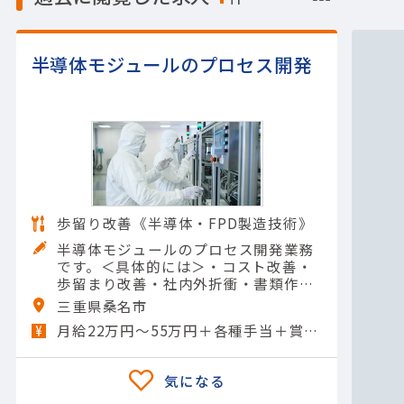
半導体モジュールのプロセス開発
歩留り改善《半導体・FPD製造技術》
半導体モジュールのプロセス開発業務
です。＜具体的には＞・コスト改善・
歩留まり改善・社内外折衝・書類作成
【担当製品】(半導体関連)半導体（パ
三重県桑名市
ワー）
月給22万円～55万円＋各種手当＋賞与年2回