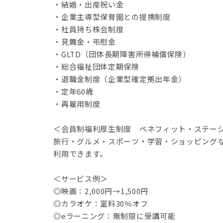
・結婚・出産祝い金
・企業主導型保育園との提携制度
・社員持ち株会制度
・見舞金・弔慰金
・GLTD（団体長期障害所得補償保険）
・総合福祉団体定期保険
・退職金制度（企業型確定拠出年金）
・定年60歳
・再雇用制度
＜会員制福利厚生制度 ベネフィット・ステー
旅行・グルメ・スポーツ・学習・ショッピングな
利用できます。
＜サービス例＞
◎映画：2,000円→1,500円
◎カラオケ：室料30％オフ
◎eラーニング：無制限に受講可能