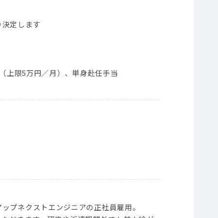
り決定します
当（上限5万円／月）、単身赴任手当
）
ープンアップネクストエンジニアの正社員雇用。