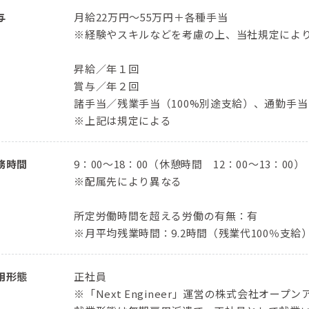
与
月給22万円～55万円＋各種手当
※経験やスキルなどを考慮の上、当社規定によ
昇給／年１回
賞与／年２回
諸手当／残業手当（100%別途支給）、通勤手
※上記は規定による
務時間
9：00〜18：00（休憩時間 12：00〜13：00）
※配属先により異なる
所定労働時間を超える労働の有無：有
※月平均残業時間：9.2時間（残業代100％支給
用形態
正社員
※「Next Engineer」運営の株式会社オ