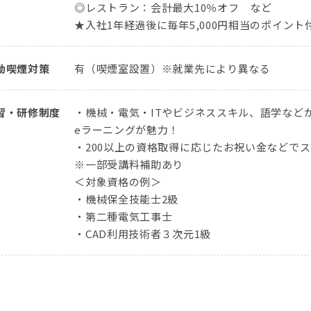
◎レストラン：会計最大10％オフ など
★入社1年経過後に毎年5,000円相当のポイン
動喫煙対策
有（喫煙室設置）※就業先により異なる
習・研修制度
・機械・電気・ITやビジネススキル、語学などか
eラーニングが魅力！
・200以上の資格取得に応じたお祝い金などで
※一部受講料補助あり
＜対象資格の例＞
・機械保全技能士2級
・第二種電気工事士
・CAD利用技術者３次元1級