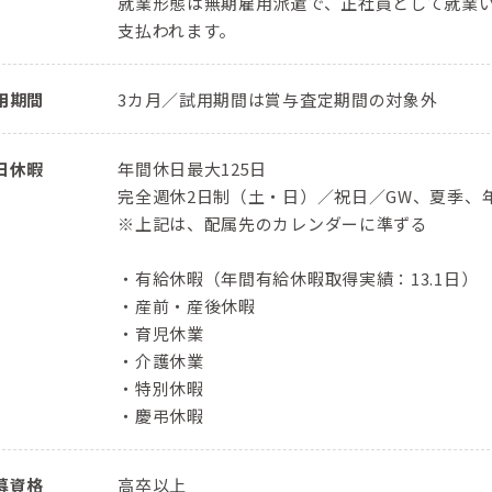
就業形態は無期雇用派遣で、正社員として就業
支払われます。
用期間
3カ月／試用期間は賞与査定期間の対象外
日休暇
年間休日最大125日
完全週休2日制（土・日）／祝日／GW、夏季、
※上記は、配属先のカレンダーに準ずる
・有給休暇（年間有給休暇取得実績：13.1日）
・産前・産後休暇
・育児休業
・介護休業
・特別休暇
・慶弔休暇
募資格
高卒以上