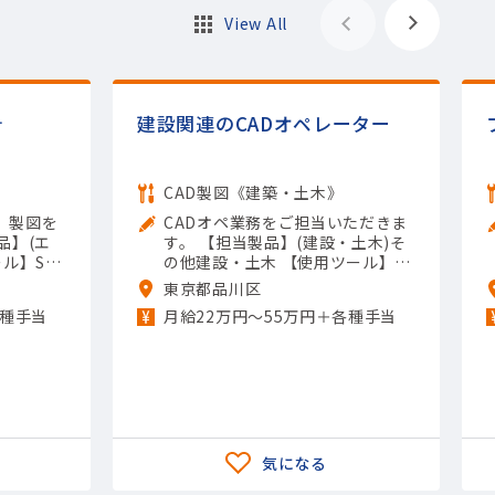
View All
計
建設関連のCADオペレーター
CAD製図《建築・土木》
、製図を
CADオペ業務をご担当いただきま
品】(エ
す。 【担当製品】(建設・土木)そ
ル】Sol
の他建設・土木 【使用ツール】Au
utoCAD（2
toCAD
東京都品川区
各種手当
月給22万円〜55万円＋各種手当