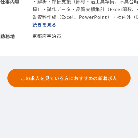
・解析・評価支援（部材・治工具準備、不具合
仕事内容
掃）
・試作データ・品質実績集計（Excel関数
告資料作成（Excel、PowerPoint）
・社内外（
折衝（電話対応あり）
続きを
【担当製品】(電子部品・
京都府宇治市
勤務地
この求人を見ている方におすすめの新着求人