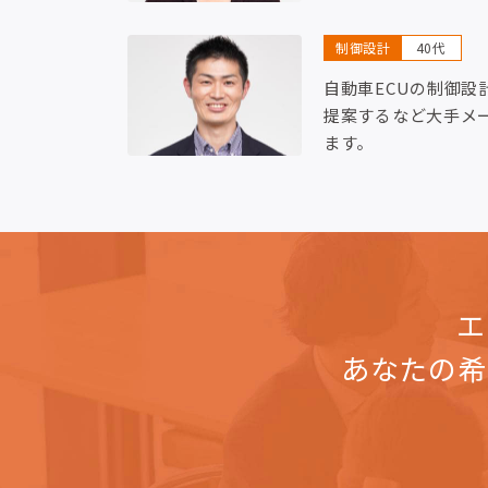
制御設計
40代
自動車ECUの制御設
提案するなど大手メ
ます。
エ
あなたの希