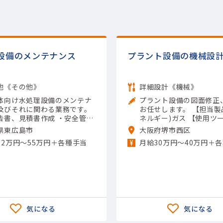
設備のメンテナンス
プラント設備の機械設
他《その他》
詳細設計《機械》
体向け水処理設備のメンテナ
プラント設備の図面修正
及びそれに関わる業務です。
お任せします。 【担当製
告書、見積書作成 ・安全管理
ネルギー)ガス 【使用ツー
質管理など 【担当製品】(半
idWorks; Inventor; A
県東広島市
大阪府堺市西区
関連)その他半導体関連 【使
D）
22万円〜55万円＋各種手当
月給30万円～40万円＋
ル】Excel（入力）; その他