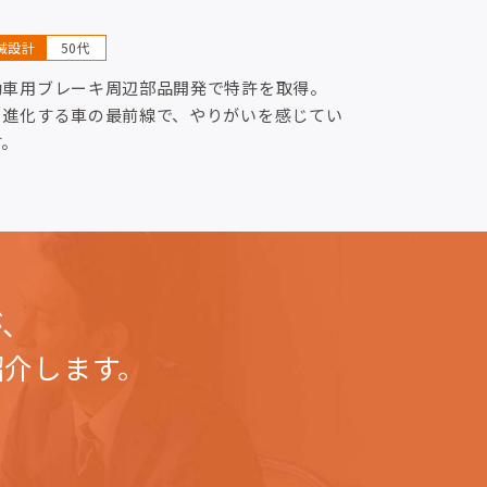
械設計
50代
動車用ブレーキ周辺部品開発で特許を取得。
々進化する車の最前線で、やりがいを感じてい
す。
が、
紹介します。