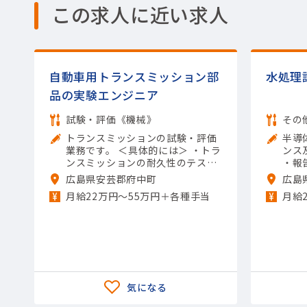
この求人に近い求人
自動車用トランスミッション部
水処理
品の実験エンジニア
試験・評価《機械》
その
トランスミッションの試験・評価
半導
業務です。 ＜具体的には＞ ・トラ
ンス
ンスミッションの耐久性のテスト
・報
実施 ・製品の熱への強さの評価 ・
・品
広島県安芸郡府中町
広島
構造上の強度の確認 ・異音や揺れ
導体
月給22万円〜55万円＋各種手当
月給
が発生しないかのチェック ・テス
用ツー
ト結果のデータ取りまとめ 【担当
製品】(輸送用機器)自動車