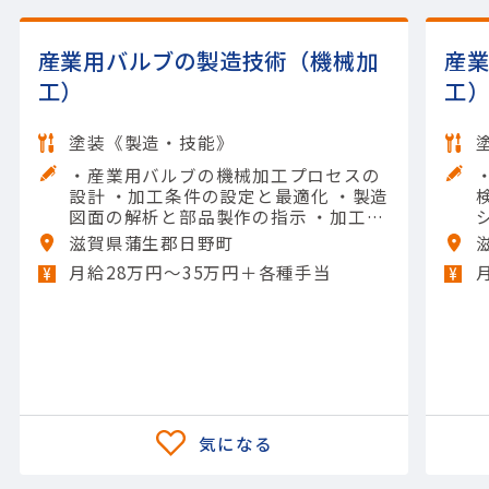
産業用バルブの製造技術（機械加
産
工）
工
塗装《製造・技能》
・産業用バルブの機械加工プロセスの
設計 ・加工条件の設定と最適化 ・製造
図面の解析と部品製作の指示 ・加工品
質の監視と検査 ・製造工程の改善提案
滋賀県蒲生郡日野町
と実施 【担当製品】(機械)その他機械
月給28万円～35万円＋各種手当
【使用ツール】他 一般工具; NC工作機
械; その他