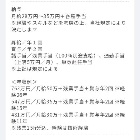
給与
月給28万円～35万円＋各種手当
※経験やスキルなどを考慮の上、当社規定により
決定します
昇給／年１回
賞与／年２回
諸手当／残業手当（100%別途支給）、通勤手当
（上限5万円／月）、単身赴任手当
※上記は規定による
＜年収例＞
763万円／⽉給50万＋残業⼿当＋賞与年2回 ※経
験26年
547万円／⽉給35万＋残業⼿当＋賞与年2回 ※経
験15年
481万円／⽉給30万＋残業⼿当＋賞与年2回 ※経
験11年
※残業15h分込、経験は技術経験