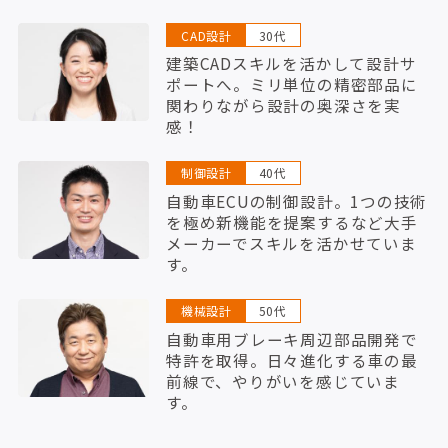
CAD設計
30代
建築CADスキルを活かして設計サ
ポートへ。ミリ単位の精密部品に
関わりながら設計の奥深さを実
感！
制御設計
40代
自動車ECUの制御設計。1つの技術
を極め新機能を提案するなど大手
メーカーでスキルを活かせていま
す。
機械設計
50代
自動車用ブレーキ周辺部品開発で
特許を取得。日々進化する車の最
前線で、やりがいを感じていま
す。