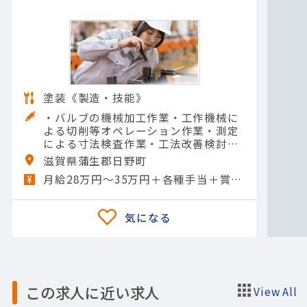
塗装《製造・技能》
・バルブの機械加工作業・工作機械に
よる切削等オペレーション作業・測定
による寸法検査作業・工法改善検討
【担当製品】(機械)その他機械【使用
滋賀県蒲生郡日野町
ツール】他 一般工具; NC工作機械; そ
月給28万円～35万円＋各種手当＋賞与年2回
の他
この求人に近い求人
View All