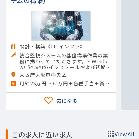
テムの構築）
設計・構築《IT_インフラ》
統合監視システムの基盤構築作業の業
務に携わっていただきます。・Windo
ws Serverのインストールおよび初期
設定・ネットワーク設定およびセキュ
大阪府大阪市中央区
リティポリシーの適用・必要なソフト
月給28万円～35万円＋各種手当＋賞与年2回
ウェアやサービス…
この求人に近い求人
View All