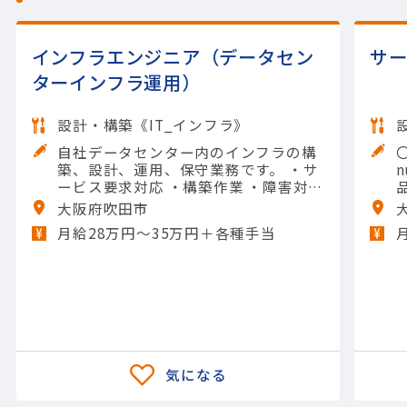
インフラエンジニア（データセン
サ
ターインフラ運用）
設計・構築《IT_インフラ》
自社データセンター内のインフラの構
築、設計、運用、保守業務です。 ・サ
ービス要求対応 ・構築作業 ・障害対応
・改善活動 ・チーム活動 【担当製品】
大阪府吹田市
(システム開発)金融機関向けシステム
r
月給28万円～35万円＋各種手当
【使用ツール】Linux; その他
w
r