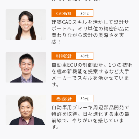
CAD設計
30代
建築CADスキルを活かして設計サ
ポートへ。ミリ単位の精密部品に
関わりながら設計の奥深さを実
感！
制御設計
40代
自動車ECUの制御設計。1つの技術
を極め新機能を提案するなど大手
メーカーでスキルを活かせていま
す。
機械設計
50代
自動車用ブレーキ周辺部品開発で
特許を取得。日々進化する車の最
前線で、やりがいを感じていま
す。