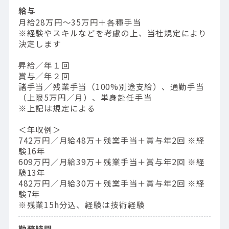
給与
月給28万円～35万円＋各種手当
※経験やスキルなどを考慮の上、当社規定により
決定します
昇給／年１回
賞与／年２回
諸手当／残業手当（100%別途支給）、通勤手当
（上限5万円／月）、単身赴任手当
※上記は規定による
＜年収例＞
742万円／⽉給48万＋残業⼿当＋賞与年2回 ※経
験16年
609万円／⽉給39万＋残業⼿当＋賞与年2回 ※経
験13年
482万円／⽉給30万＋残業⼿当＋賞与年2回 ※経
験7年
※残業15h分込、経験は技術経験
勤務時間