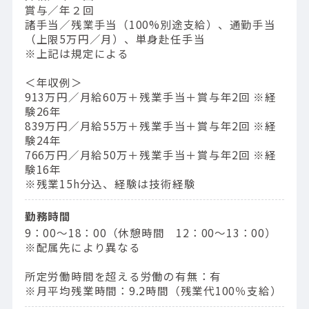
賞与／年２回
諸手当／残業手当（100%別途支給）、通勤手当
（上限5万円／月）、単身赴任手当
※上記は規定による
＜年収例＞
913万円／⽉給60万＋残業⼿当＋賞与年2回 ※経
験26年
839万円／⽉給55万＋残業⼿当＋賞与年2回 ※経
験24年
766万円／⽉給50万＋残業⼿当＋賞与年2回 ※経
験16年
※残業15h分込、経験は技術経験
勤務時間
9：00〜18：00（休憩時間 12：00〜13：00）
※配属先により異なる
所定労働時間を超える労働の有無：有
※月平均残業時間：9.2時間（残業代100％支給）