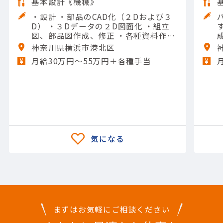
基本設計《機械》
・設計 ・部品のCAD化（２Dおよび３
D） ・３Dデータの２D図面化 ・組立
す。 ＜具体
図、部品図作成、修正 ・各種資料作成
（Excel、word） ・他部署や協力会社
神奈川県横浜市港北区
との打ち合わせ 【担当製品】(電子部
ツ
月給30万円〜55万円＋各種手当
品・デバイス)電源 【使用ツール】iCA
D（2D・3D）
まずはお気軽にご相談ください