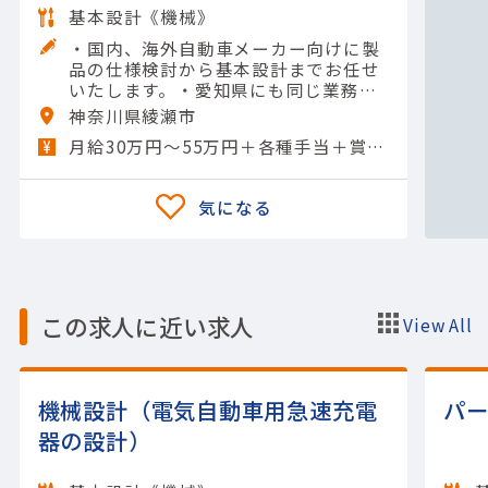
基本設計《機械》
・国内、海外自動車メーカー向けに製
品の仕様検討から基本設計までお任せ
いたします。・愛知県にも同じ業務を
おこなっている事業所があり、日常的
神奈川県綾瀬市
に連絡する機会が多いです。・自動車
月給30万円～55万円＋各種手当＋賞与年2回
メーカー向け製品の仕様検討・…
この求人に近い求人
View All
機械設計（電気自動車用急速充電
パ
器の設計）