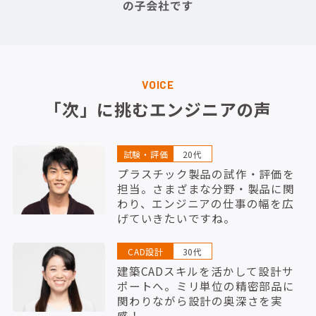
VOICE
「次」に挑むエンジニアの声
試験・評価
20代
プラスチック製品の試作・評価を
担当。さまざまな分野・製品に関
わり、エンジニアの仕事の幅を広
げていきたいですね。
CAD設計
30代
建築CADスキルを活かして設計サ
ポートへ。ミリ単位の精密部品に
関わりながら設計の奥深さを実
感！