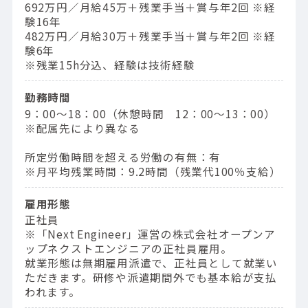
692万円／⽉給45万＋残業⼿当＋賞与年2回 ※経
験16年
482万円／⽉給30万＋残業⼿当＋賞与年2回 ※経
験6年
※残業15h分込、経験は技術経験
勤務時間
9：00〜18：00（休憩時間 12：00〜13：00）
※配属先により異なる
所定労働時間を超える労働の有無：有
※月平均残業時間：9.2時間（残業代100％支給）
雇用形態
正社員
※「Next Engineer」運営の株式会社オープンア
ップネクストエンジニアの正社員雇用。
就業形態は無期雇用派遣で、正社員として就業い
ただきます。研修や派遣期間外でも基本給が支払
われます。