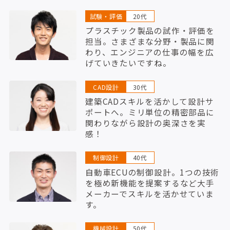
試験・評価
20代
プラスチック製品の試作・評価を
担当。さまざまな分野・製品に関
わり、エンジニアの仕事の幅を広
げていきたいですね。
CAD設計
30代
建築CADスキルを活かして設計サ
ポートへ。ミリ単位の精密部品に
関わりながら設計の奥深さを実
感！
制御設計
40代
自動車ECUの制御設計。1つの技術
を極め新機能を提案するなど大手
メーカーでスキルを活かせていま
す。
機械設計
50代