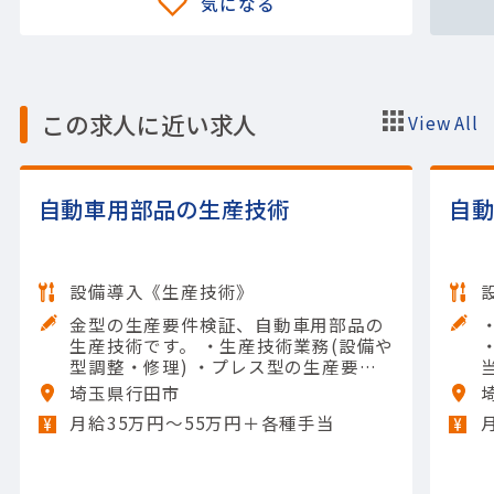
この求人に近い求人
View All
自動車用部品の生産技術
自
設備導入《生産技術》
金型の生産要件検証、自動車用部品の
生産技術です。 ・生産技術業務(設備や
型調整・修理) ・プレス型の生産要件
検証 ・油圧・空圧・電気制御等の業務
埼玉県行田市
【担当製品】(自動車部品)自動車ボデ
月給35万円〜55万円＋各種手当
ー/外装/内装部品 【使用ツール】ノギ
ス; マイクロメータ