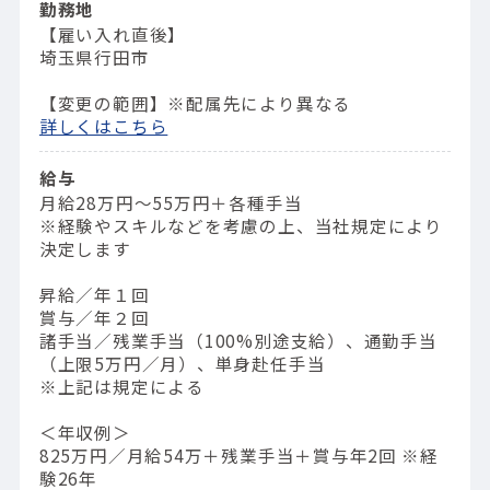
勤務地
【雇い入れ直後】
埼玉県行田市
【変更の範囲】※配属先により異なる
詳しくはこちら
給与
月給28万円～55万円＋各種手当
※経験やスキルなどを考慮の上、当社規定により
決定します
昇給／年１回
賞与／年２回
諸手当／残業手当（100%別途支給）、通勤手当
（上限5万円／月）、単身赴任手当
※上記は規定による
＜年収例＞
825万円／⽉給54万＋残業⼿当＋賞与年2回 ※経
験26年