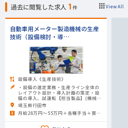
1
過去に閲覧した求人
View All
件
自動車用メーター製造機械の生産
技術（設備検討・導…
設備導入《生産技術》
・設備の選定業務・生産ライン全体の
レイアウト設計・導入計画の策定・設
備の導入、試運転【担当製品】(機械)
工作機械【使用ツール】AutoCAD; Sol
埼玉県行田市
idWorks; その他
月給28万円～55万円＋各種手当＋賞与年2回