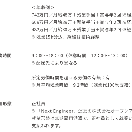
＜年収例＞
742万円／⽉給48万＋残業⼿当＋賞与年2回 ※経
609万円／⽉給39万＋残業⼿当＋賞与年2回 ※経
482万円／⽉給30万＋残業⼿当＋賞与年2回 ※経
※残業15h分込、経験は技術経験
務時間
9：00〜18：00（休憩時間 12：00〜13：00）
※配属先により異なる
所定労働時間を超える労働の有無：有
※月平均残業時間：9.2時間（残業代100％支給
用形態
正社員
※「Next Engineer」運営の株式会社オ
就業形態は無期雇用派遣で、正社員として就業
支払われます。