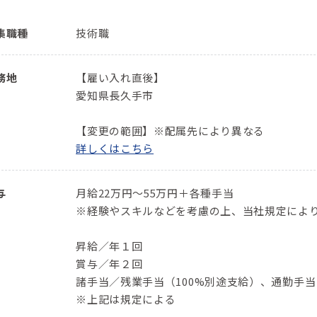
集職種
技術職
務地
【雇い入れ直後】
愛知県長久手市
【変更の範囲】※配属先により異なる
詳しくはこちら
与
月給22万円～55万円＋各種手当
※経験やスキルなどを考慮の上、当社規定によ
昇給／年１回
賞与／年２回
諸手当／残業手当（100%別途支給）、通勤手
※上記は規定による