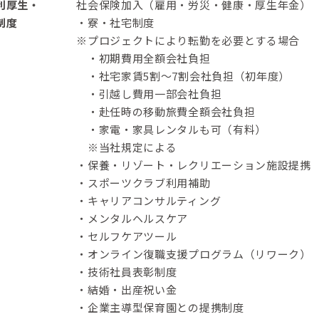
利厚生・
社会保険加入（雇用・労災・健康・厚生年金）
制度
・寮・社宅制度
※プロジェクトにより転勤を必要とする場合
・初期費用全額会社負担
・社宅家賃5割～7割会社負担（初年度）
・引越し費用一部会社負担
・赴任時の移動旅費全額会社負担
・家電・家具レンタルも可（有料）
※当社規定による
・保養・リゾート・レクリエーション施設提携
・スポーツクラブ利用補助
・キャリアコンサルティング
・メンタルヘルスケア
・セルフケアツール
・オンライン復職支援プログラム（リワーク）
・技術社員表彰制度
・結婚・出産祝い金
・企業主導型保育園との提携制度