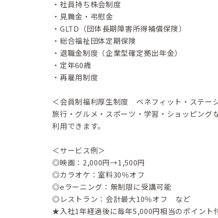
・社員持ち株会制度
・見舞金・弔慰金
・GLTD（団体長期障害所得補償保険）
・総合福祉団体定期保険
・退職金制度（企業型確定拠出年金）
・定年60歳
・再雇用制度
＜会員制福利厚生制度 ベネフィット・ステー
旅行・グルメ・スポーツ・学習・ショッピングな
利用できます。
＜サービス例＞
◎映画：2,000円→1,500円
◎カラオケ：室料30％オフ
◎eラーニング：無制限に受講可能
◎レストラン：会計最大10％オフ など
★入社1年経過後に毎年5,000円相当のポイン