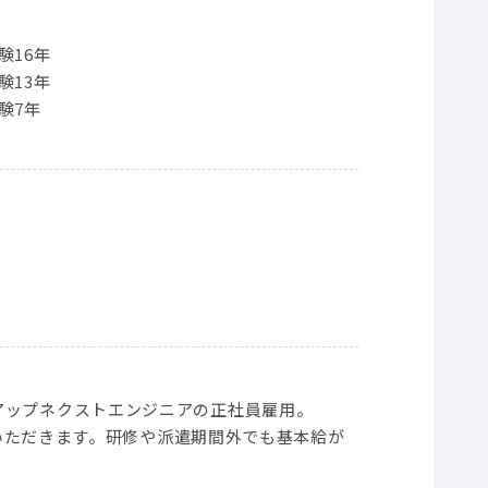
験16年
験13年
験7年
）
ープンアップネクストエンジニアの正社員雇用。
いただきます。研修や派遣期間外でも基本給が