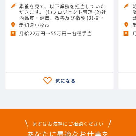
素養を見て、以下業務を担当していた
だきます。 (1)プロジェクト管理 (2)社
業務
内品質・評価、改善及び指導 (3)技術
品質 (4)購入品・支給品に係る品質保
愛知県小牧市
証 (5)工程及び製品に係る品質保証 (6)
月給22万円〜55万円＋各種手当
校正（校正作業請負、社内測定機器、
試験装置の点検等） 【担当製品】(機
械)防衛 【使用ツール】オシロスコー
プ; マルチメータ（テスタ）; その他計
測器; ノギス; マイクロメータ; 三次元測
定機
まずはお気軽にご相談ください
あなたに最適なお仕事を