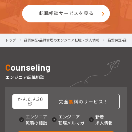
転職相談サービスを見る
トップ
品質保証-品質管理のエンジニア転職・求人情報
品質保証-品質
C
ounseling
エンジニア転職相談
かんたん30
完全
無
料のサービス！
秒
エンジニア
エンジニア
新着
転職の相談
転職メルマガ
求人情報