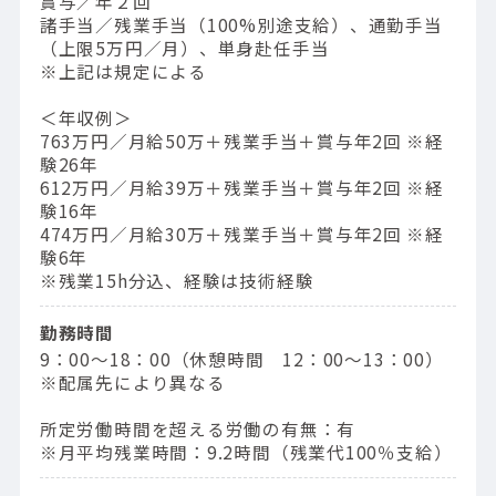
賞与／年２回
諸手当／残業手当（100%別途支給）、通勤手当
（上限5万円／月）、単身赴任手当
※上記は規定による
＜年収例＞
763万円／⽉給50万＋残業⼿当＋賞与年2回 ※経
験26年
612万円／⽉給39万＋残業⼿当＋賞与年2回 ※経
験16年
474万円／⽉給30万＋残業⼿当＋賞与年2回 ※経
験6年
※残業15h分込、経験は技術経験
勤務時間
9：00〜18：00（休憩時間 12：00〜13：00）
※配属先により異なる
所定労働時間を超える労働の有無：有
※月平均残業時間：9.2時間（残業代100％支給）