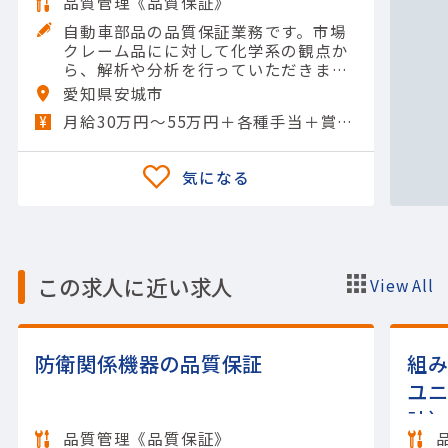
品質管理《品質保証》
自動車部品の品質保証業務です。市場
クレーム品にに対して化学系の観点か
ら、解析や分析を行っていただきま
す。併せて顧客との折衝業務や今後の
愛知県安城市
対策等についても検討いただく業務と
月給30万円～55万円＋各種手当＋賞与年2回
なります。【担当製品】(輸送用…
この求人に近い求人
View All
防衛関係機器の品質保証
組
ユ
計
品質管理《品質保証》