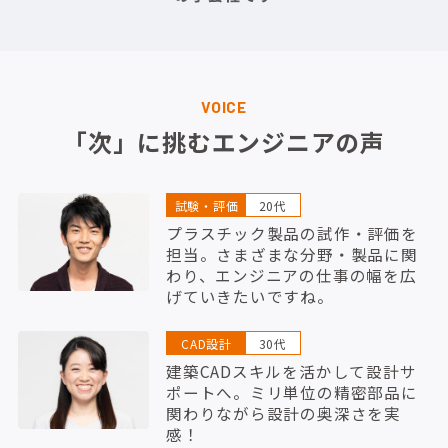
VOICE
「次」に挑むエンジニアの声
試験・評価
20代
プラスチック製品の試作・評価を
担当。さまざまな分野・製品に関
わり、エンジニアの仕事の幅を広
げていきたいですね。
CAD設計
30代
建築CADスキルを活かして設計サ
ポートへ。ミリ単位の精密部品に
関わりながら設計の奥深さを実
感！