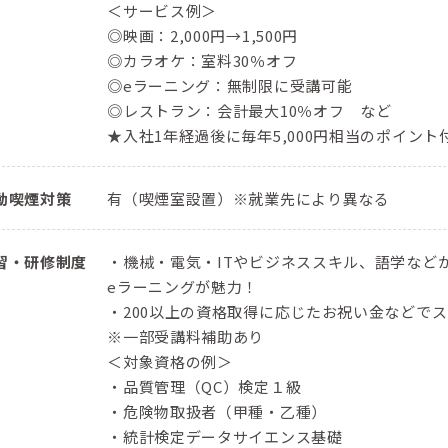
＜サービス例＞
◎映画：2,000円→1,500円
◎カラオケ：室料30％オフ
◎eラーニング：無制限に受講可能
◎レストラン：会計最大10％オフ など
★入社1年経過後に毎年5,000円相当のポイン
動喫煙対策
有（喫煙室設置）※就業先により異なる
習・研修制度
・機械・電気・ITやビジネススキル、語学などか
eラーニングが魅力！
・200以上の資格取得に応じたお祝い金などで
※一部受講料補助あり
＜対象資格の例＞
・品質管理（QC）検定１級
・危険物取扱者（甲種・乙種）
・統計検定データサイエンス基礎