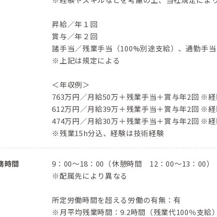
昇給／年１回
賞与／年２回
諸手当／残業手当（100%別途支給）、通勤手
※上記は規定による
＜年収例＞
763万円／⽉給50万＋残業⼿当＋賞与年2回 ※経
612万円／⽉給39万＋残業⼿当＋賞与年2回 ※経
474万円／⽉給30万＋残業⼿当＋賞与年2回 ※経
※残業15h分込、経験は技術経験
務時間
9：00〜18：00（休憩時間 12：00〜13：00）
※配属先により異なる
所定労働時間を超える労働の有無：有
※月平均残業時間：9.2時間（残業代100％支給