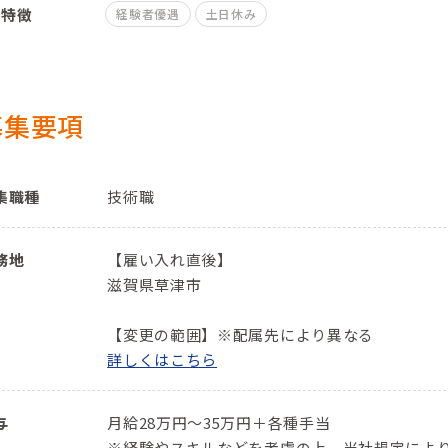
特徴
経験者優遇
土日休み
募集要項
集職種
技術職
務地
【雇い入れ直後】
滋賀県草津市
【変更の範囲】※配属先により異なる
詳しくはこちら
与
月給28万円～35万円＋各種手当
※経験やスキルなどを考慮の上、当社規定によ