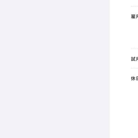
雇
試
休