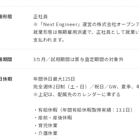
用形態
正社員
※「Next Engineer」運営の株式会社オ
就業形態は無期雇用派遣で、正社員として就業
支払われます。
用期間
3カ月／試用期間は賞与査定期間の対象外
日休暇
年間休日最大125日
完全週休2日制（土・日）／祝日／GW、夏季、
※上記は、配属先のカレンダーに準ずる
・有給休暇（年間有給休暇取得実績：13.1日）
・産前・産後休暇
・育児休業
・介護休業