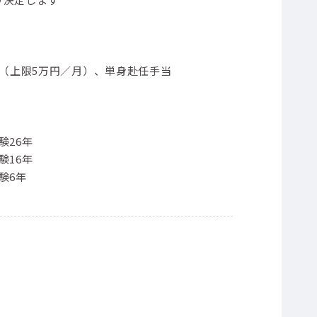
当（上限5万円／月）、単身赴任手当
験26年
験16年
験6年
）