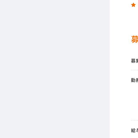
募
勤
給