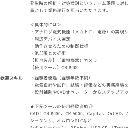
発生時の解析・対策検討というチーム課題に対
員として業務遂行を担当いただきます。
＜具体的には＞
・アナログ電気機能（メカトロ、電源）の実現
・周辺デバイス選定
・動作させるための制御仕様
・他部署との折衝
【担当製品】（電機機器）カメラ
【使用ツール】CR-8000
・経験者優遇（経験年数不問）
歓迎スキル
・電気設計や試作、試験・評価などの実務経験
・設計補助やCADオペレーターからステップア
★下記ツールの使用経験者歓迎
CAD：CR-8000、CR-5000、Capital、OrCAD
シーケンサ、オムロンPLCなど
シミュレーション：PSpice、HSPICE、LTspice、