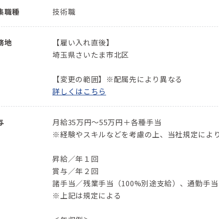
集職種
技術職
務地
【雇い入れ直後】
埼玉県さいたま市北区
【変更の範囲】※配属先により異なる
詳しくはこちら
与
月給35万円～55万円＋各種手当
※経験やスキルなどを考慮の上、当社規定によ
昇給／年１回
賞与／年２回
諸手当／残業手当（100%別途支給）、通勤手
※上記は規定による