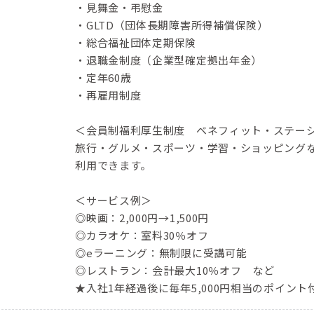
・見舞金・弔慰金
・GLTD（団体長期障害所得補償保険）
・総合福祉団体定期保険
・退職金制度（企業型確定拠出年金）
・定年60歳
・再雇用制度
＜会員制福利厚生制度 ベネフィット・ステー
旅行・グルメ・スポーツ・学習・ショッピングな
利用できます。
＜サービス例＞
◎映画：2,000円→1,500円
◎カラオケ：室料30％オフ
◎eラーニング：無制限に受講可能
◎レストラン：会計最大10％オフ など
★入社1年経過後に毎年5,000円相当のポイン