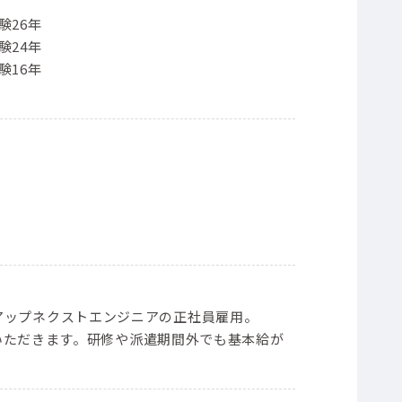
験26年
験24年
験16年
）
ープンアップネクストエンジニアの正社員雇用。
いただきます。研修や派遣期間外でも基本給が