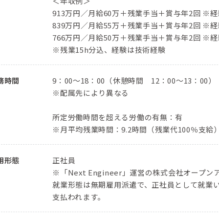
＜年収例＞
913万円／⽉給60万＋残業⼿当＋賞与年2回 ※経
839万円／⽉給55万＋残業⼿当＋賞与年2回 ※経
766万円／⽉給50万＋残業⼿当＋賞与年2回 ※経
※残業15h分込、経験は技術経験
務時間
9：00〜18：00（休憩時間 12：00〜13：00）
※配属先により異なる
所定労働時間を超える労働の有無：有
※月平均残業時間：9.2時間（残業代100％支給
用形態
正社員
※「Next Engineer」運営の株式会社オ
就業形態は無期雇用派遣で、正社員として就業
支払われます。