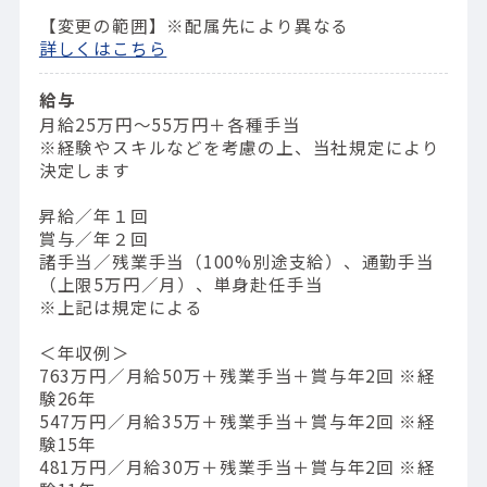
【変更の範囲】※配属先により異なる
詳しくはこちら
給与
月給25万円～55万円＋各種手当
※経験やスキルなどを考慮の上、当社規定により
決定します
昇給／年１回
賞与／年２回
諸手当／残業手当（100%別途支給）、通勤手当
（上限5万円／月）、単身赴任手当
※上記は規定による
＜年収例＞
763万円／⽉給50万＋残業⼿当＋賞与年2回 ※経
験26年
547万円／⽉給35万＋残業⼿当＋賞与年2回 ※経
験15年
481万円／⽉給30万＋残業⼿当＋賞与年2回 ※経