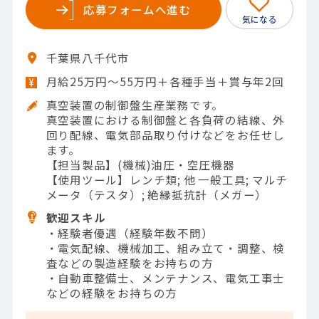
応募フォームへ進む
千葉県八千代市
月給25万円～55万円＋各種手当＋賞与年2回
真空装置の制御盤生産業務です。
真空装置における制御盤と各負荷の結線、外
回り配線、電気部品取り付けなどをお任せし
ます。
【担当製品】(機械)油圧・空圧機器
【使用ツール】レンチ類; 他 一般工具; マルチ
メータ（テスタ）; 絶縁抵抗計（メガー）
歓迎スキル
・経験者優遇（経験年数不問）
・電気配線、機械加工、組み立て・調整、検
査などの製造経験をお持ちの方
・自動車整備士、メンテナンス、電気工事士
などの経験をお持ちの方