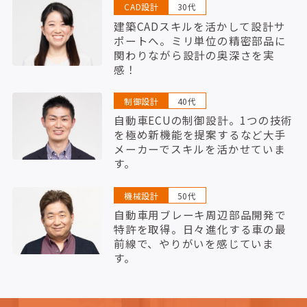
CAD設計
30代
建築CADスキルを活かして設計サ
ポートへ。ミリ単位の精密部品に
関わりながら設計の奥深さを実
感！
制御設計
40代
自動車ECUの制御設計。1つの技術
を極め新機能を提案するなど大手
メーカーでスキルを活かせていま
す。
機械設計
50代
自動車用ブレーキ周辺部品開発で
特許を取得。日々進化する車の最
前線で、やりがいを感じていま
す。