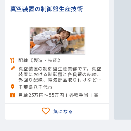
真空装置の制御盤生産技術
配線《製造・技能》
真空装置の制御盤生産業務です。真空
装置における制御盤と各負荷の結線、
外回り配線、電気部品取り付けなどを
お任せします。【担当製品】(機械)油
千葉県八千代市
圧・空圧機器【使用ツール】レンチ類;
月給25万円～55万円＋各種手当＋賞与年2回
他 一般工具; マルチ…