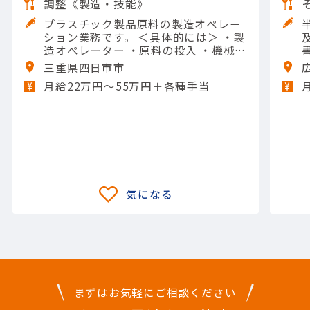
調整《製造・技能》
プラスチック製品原料の製造オペレー
ション業務です。 ＜具体的には＞ ・製
造オペレーター ・原料の投入 ・機械の
操作や清掃 ・メンテナンスなど 【担当
三重県四日市市
製品】(素材・素材加工品)石油化学製
月給22万円〜55万円＋各種手当
品 【使用ツール】他 一般工具; Excel
（入力）
まずはお気軽にご相談ください