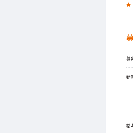
募
勤
給