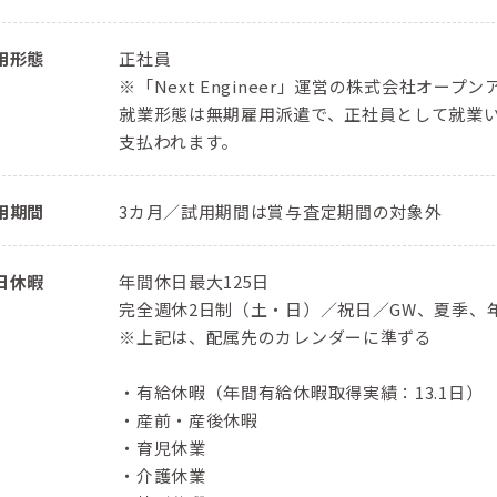
用形態
正社員
※「Next Engineer」運営の株式会社オ
就業形態は無期雇用派遣で、正社員として就業
支払われます。
用期間
3カ月／試用期間は賞与査定期間の対象外
日休暇
年間休日最大125日
完全週休2日制（土・日）／祝日／GW、夏季、
※上記は、配属先のカレンダーに準ずる
・有給休暇（年間有給休暇取得実績：13.1日）
・産前・産後休暇
・育児休業
・介護休業