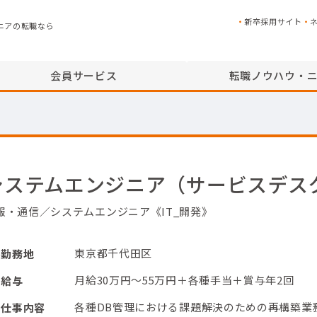
新卒採用サイト
ニアの転職なら
会員サービス
転職ノウハウ・
システムエンジニア（サービスデス
報・通信／システムエンジニア《IT_開発》
東京都千代田区
勤務地
月給30万円～55万円＋各種手当＋賞与年2回
給与
各種DB管理における課題解決のための再構築業
仕事内容