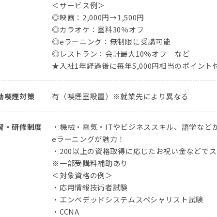
＜サービス例＞
◎映画：2,000円→1,500円
◎カラオケ：室料30％オフ
◎eラーニング：無制限に受講可能
◎レストラン：会計最大10％オフ など
★入社1年経過後に毎年5,000円相当のポイン
動喫煙対策
有（喫煙室設置）※就業先により異なる
習・研修制度
・機械・電気・ITやビジネススキル、語学などか
eラーニングが魅力！
・200以上の資格取得に応じたお祝い金などで
※一部受講料補助あり
＜対象資格の例＞
・応用情報技術者試験
・エンベデッドシステムスペシャリスト試験
・CCNA