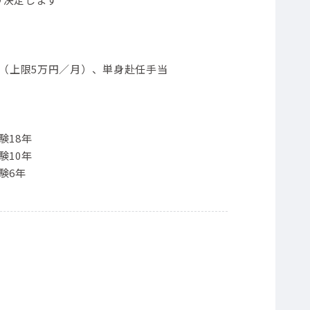
当（上限5万円／月）、単身赴任手当
験18年
験10年
験6年
）