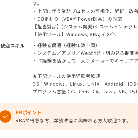
す。
・上記に伴う業務プロセスの可視化、解析、改
・DBまわり（VBAやPowerBI系）の対応
【担当製品】(システム開発)システムインテグ
【使用ツール】Windows; VBA; その他
・経験者優遇（経験年数不問）
歓迎スキル
・システム／アプリ／Web開発・組み込み制御
・IT経験を活かして、大手メーカーでキャリア
★下記ツールの使用経験者歓迎
OS：Windows、Linux、UNIX、Android、iO
プログラム言語：C、C++、C#、Java、VB、Py
PRポイント
VBAが得意な方、業務改善に興味ある方大歓迎です。