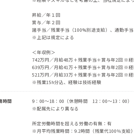
昇給／年１回
賞与／年２回
諸手当／残業手当（100%別途支給）、通勤手
※上記は規定による
＜年収例＞
742万円／⽉給48万＋残業⼿当＋賞与年2回 ※経
639万円／⽉給41万＋残業⼿当＋賞与年2回 ※経
521万円／⽉給33万＋残業⼿当＋賞与年2回 ※経
※残業15h分込、経験は技術経験
務時間
9：00〜18：00（休憩時間 12：00〜13：00）
※配属先により異なる
所定労働時間を超える労働の有無：有
※月平均残業時間：9.2時間（残業代100％支給