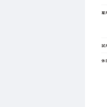
雇
試
休