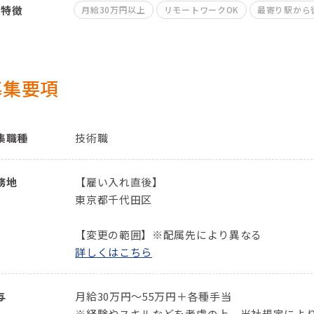
特徴
月給30万円以上
リモートワークOK
最寄り駅から
募集要項
集職種
技術職
務地
【雇い入れ直後】
東京都千代田区
【変更の範囲】※配属先により異なる
詳しくはこちら
与
月給30万円～55万円＋各種手当
※経験やスキルなどを考慮の上、当社規定によ