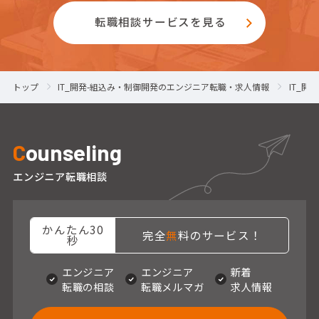
転職相談サービスを見る
トップ
IT_開発-組込み・制御開発のエンジニア転職・求人情報
IT_
C
ounseling
エンジニア転職相談
かんたん30
完全
無
料のサービス！
秒
エンジニア
エンジニア
新着
転職の相談
転職メルマガ
求人情報