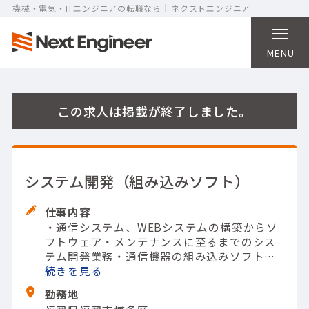
機械・電気・ITエンジニアの転職なら
ネクストエンジニア
MENU
この求人は掲載が終了しました。
システム開発（組み込みソフト）
仕事内容
・通信システム、WEBシステムの構築からソ
フトウェア・メンテナンスに至るまでのシス
テム開発業務
・通信機器の組み込みソフトウ
ェア開発
続きを
【担当製品】(システム開発)通信関
連システム
【使用ツール】Windows; Linux; C
勤務地
言語; C++; C#; Java; VB; Oracle