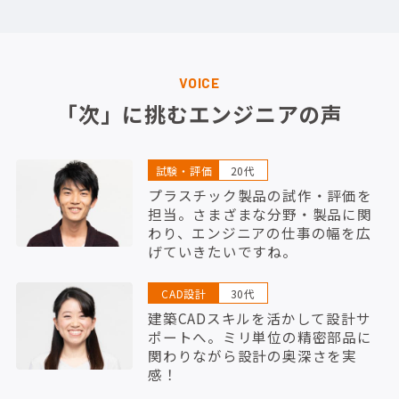
VOICE
「次」に挑むエンジニアの声
試験・評価
20代
プラスチック製品の試作・評価を
担当。さまざまな分野・製品に関
わり、エンジニアの仕事の幅を広
げていきたいですね。
CAD設計
30代
建築CADスキルを活かして設計サ
ポートへ。ミリ単位の精密部品に
関わりながら設計の奥深さを実
感！