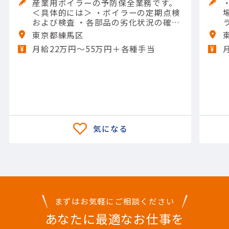
産業用ボイラーの予防保全業務です。
＜具体的には＞ ・ボイラーの定期点検
および検査 ・各部品の劣化状況の確認
・清掃作業およびスケール除去 ・運転
東京都練馬区
データの分析および報告 ・保守計画の
月給22万円〜55万円＋各種手当
策定および実施 【担当製品】(機械)水
処理機械 【使用ツール】レンチ類; 他
一般工具
まずはお気軽にご相談ください
あなたに最適なお仕事を