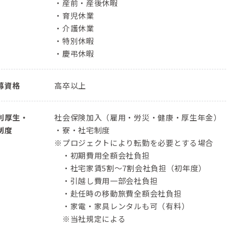
・産前・産後休暇
・育児休業
・介護休業
・特別休暇
・慶弔休暇
募資格
高卒以上
利厚生・
社会保険加入（雇用・労災・健康・厚生年金）
制度
・寮・社宅制度
※プロジェクトにより転勤を必要とする場合
・初期費用全額会社負担
・社宅家賃5割～7割会社負担（初年度）
・引越し費用一部会社負担
・赴任時の移動旅費全額会社負担
・家電・家具レンタルも可（有料）
※当社規定による