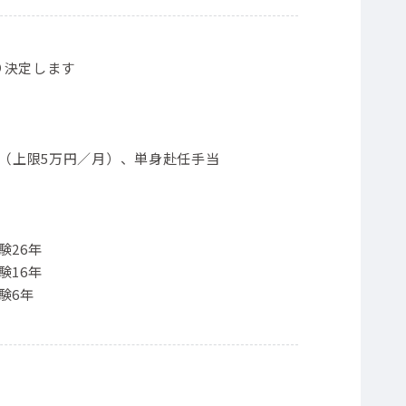
り決定します
当（上限5万円／月）、単身赴任手当
験26年
験16年
験6年