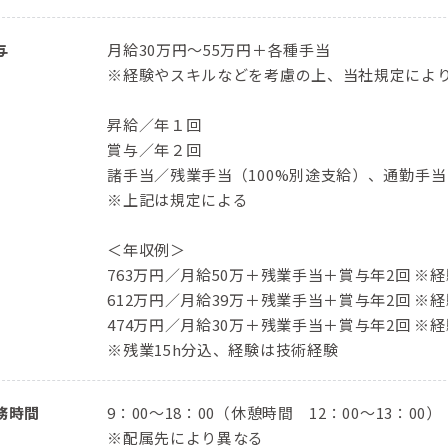
与
月給30万円～55万円＋各種手当
※経験やスキルなどを考慮の上、当社規定によ
昇給／年１回
賞与／年２回
諸手当／残業手当（100%別途支給）、通勤手
※上記は規定による
＜年収例＞
763万円／⽉給50万＋残業⼿当＋賞与年2回 ※経
612万円／⽉給39万＋残業⼿当＋賞与年2回 ※経
474万円／⽉給30万＋残業⼿当＋賞与年2回 ※経
※残業15h分込、経験は技術経験
務時間
9：00〜18：00（休憩時間 12：00〜13：00）
※配属先により異なる