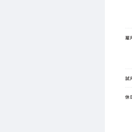
雇
試
休