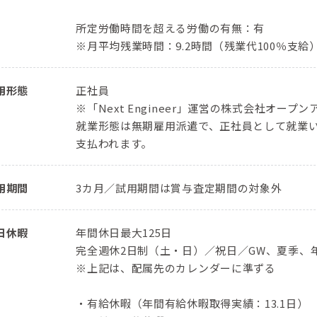
所定労働時間を超える労働の有無：有
※月平均残業時間：9.2時間（残業代100％支給
用形態
正社員
※「Next Engineer」運営の株式会社オ
就業形態は無期雇用派遣で、正社員として就業
支払われます。
用期間
3カ月／試用期間は賞与査定期間の対象外
日休暇
年間休日最大125日
完全週休2日制（土・日）／祝日／GW、夏季、
※上記は、配属先のカレンダーに準ずる
・有給休暇（年間有給休暇取得実績：13.1日）