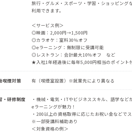
旅行・グルメ・スポーツ・学習・ショッピングな
利用できます。
＜サービス例＞
◎映画：2,000円→1,500円
◎カラオケ：室料30％オフ
◎eラーニング：無制限に受講可能
◎レストラン：会計最大10％オフ など
★入社1年経過後に毎年5,000円相当のポイン
動喫煙対策
有（喫煙室設置）※就業先により異なる
習・研修制度
・機械・電気・ITやビジネススキル、語学などか
eラーニングが魅力！
・200以上の資格取得に応じたお祝い金などで
※一部受講料補助あり
＜対象資格の例＞