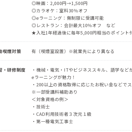
◎映画：2,000円→1,500円
◎カラオケ：室料30％オフ
◎eラーニング：無制限に受講可能
◎レストラン：会計最大10％オフ など
★入社1年経過後に毎年5,000円相当のポイン
動喫煙対策
有（喫煙室設置）※就業先により異なる
習・研修制度
・機械・電気・ITやビジネススキル、語学などか
eラーニングが魅力！
・200以上の資格取得に応じたお祝い金などで
※一部受講料補助あり
＜対象資格の例＞
・技術士
・CAD利用技術者３次元１級
・第一種電気工事士