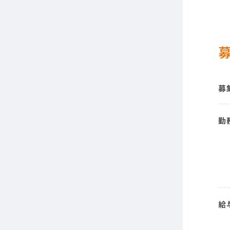
募
勤
給