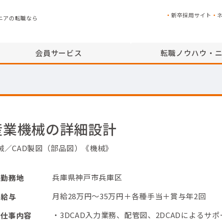
新卒採用サイト
ニアの転職なら
会員サービス
転職ノウハウ・
産業機械の詳細設計
械／CAD製図（部品図）《機械》
兵庫県神戸市兵庫区
勤務地
月給28万円～35万円＋各種手当＋賞与年2回
給与
・3DCAD入力業務、配管図、2DCADによるサ
仕事内容