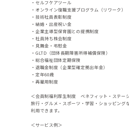
・セルフケアツール
・オンライン復職支援プログラム（リワーク）
・技術社員表彰制度
・結婚・出産祝い金
・企業主導型保育園との提携制度
・社員持ち株会制度
・見舞金・弔慰金
・GLTD（団体長期障害所得補償保険）
・総合福祉団体定期保険
・退職金制度（企業型確定拠出年金）
・定年60歳
・再雇用制度
＜会員制福利厚生制度 ベネフィット・ステー
旅行・グルメ・スポーツ・学習・ショッピングな
利用できます。
＜サービス例＞