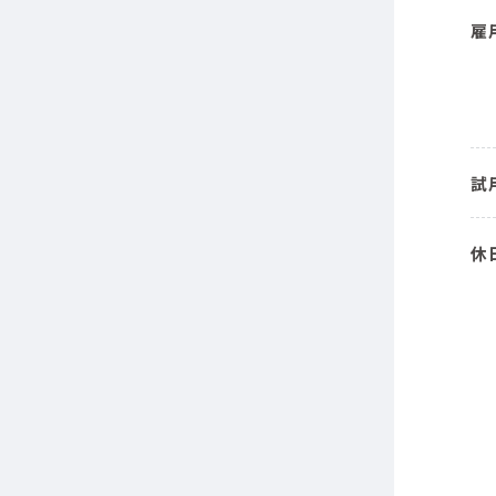
雇
試
休