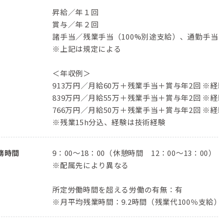
昇給／年１回
賞与／年２回
諸手当／残業手当（100%別途支給）、通勤手
※上記は規定による
＜年収例＞
913万円／⽉給60万＋残業⼿当＋賞与年2回 ※経
839万円／⽉給55万＋残業⼿当＋賞与年2回 ※経
766万円／⽉給50万＋残業⼿当＋賞与年2回 ※経
※残業15h分込、経験は技術経験
務時間
9：00〜18：00（休憩時間 12：00〜13：00）
※配属先により異なる
所定労働時間を超える労働の有無：有
※月平均残業時間：9.2時間（残業代100％支給