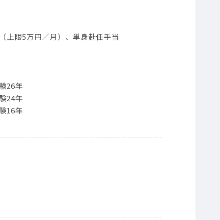
当（上限5万円／月）、単身赴任手当
験26年
験24年
験16年
）