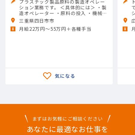
プラスチック製品原料の製造オペレー
ション業務です。 ＜具体的には＞ ・製
です。 
造オペレーター ・原料の投入 ・機械の
操作や清掃 ・メンテナンスなど 【担当
三重県四日市市
製品】(素材・素材加工品)石油化学製
月給22万円〜55万円＋各種手当
品 【使用ツール】他 一般工具; Excel
（入力）
まずはお気軽にご相談ください
あなたに最適なお仕事を