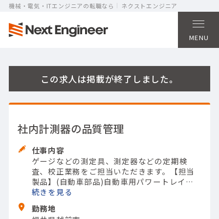
機械・電気・ITエンジニアの転職なら
ネクストエンジニア
MENU
この求人は掲載が終了しました。
社内計測器の品質管理
仕事内容
ゲージなどの測定具、測定器などの定期検
査、校正業務をご担当いただきます。
【担当
製品】(自動車部品)自動車用パワートレイン
（動力ユニット除く）
続きを
【使用ツール】ノギス;
マイクロメータ
勤務地