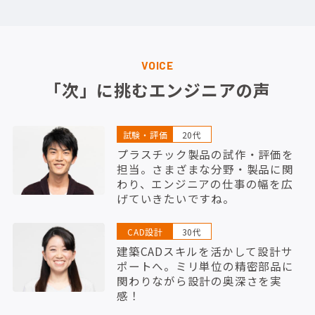
VOICE
「次」に挑むエンジニアの声
試験・評価
20代
プラスチック製品の試作・評価を
担当。さまざまな分野・製品に関
わり、エンジニアの仕事の幅を広
げていきたいですね。
CAD設計
30代
建築CADスキルを活かして設計サ
ポートへ。ミリ単位の精密部品に
関わりながら設計の奥深さを実
感！