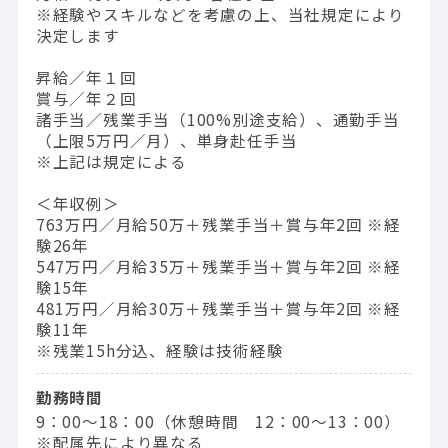
※経験やスキルなどを考慮の上、当社規定により
決定します
昇給／年１回
賞与／年２回
諸手当／残業手当（100%別途支給）、通勤手当
（上限5万円／月）、単身赴任手当
※上記は規定による
＜年収例＞
763万円／⽉給50万＋残業⼿当＋賞与年2回 ※経
験26年
547万円／⽉給35万＋残業⼿当＋賞与年2回 ※経
験15年
481万円／⽉給30万＋残業⼿当＋賞与年2回 ※経
験11年
※残業15h分込、経験は技術経験
勤務時間
9：00〜18：00（休憩時間 12：00〜13：00）
※配属先により異なる