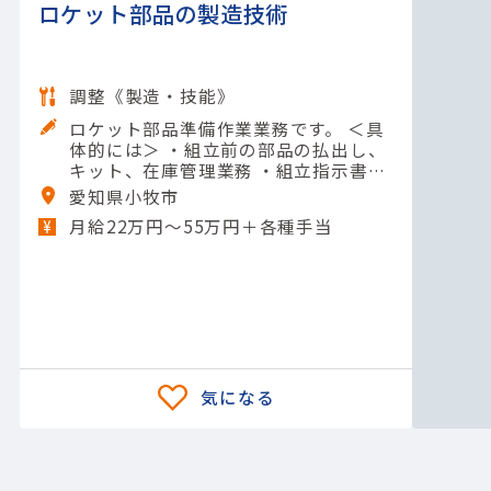
ロケット部品の製造技術
調整《製造・技能》
ロケット部品準備作業業務です。 ＜具
体的には＞ ・組立前の部品の払出し、
キット、在庫管理業務 ・組立指示書の
発行、図面等の書類管理業務 ・部品ハ
愛知県小牧市
ンドリング、梱包、発送業務 【担当製
月給22万円〜55万円＋各種手当
品】(輸送用機器)航空機器 【使用ツー
ル】他 一般工具; Excel（関数・グラ
フ）