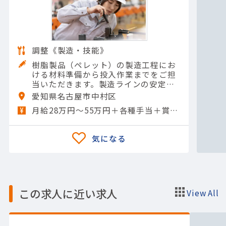
調整《製造・技能》
樹脂製品（ペレット）の製造工程にお
ける材料準備から投入作業までをご担
当いただきます。製造ラインの安定稼
働を支え、安全かつ正確な作業を通じ
愛知県名古屋市中村区
て製品品質の確保に貢献していただく
月給28万円〜55万円＋各種手当＋賞与年2回
ポジションです。＜具体的には…
この求人に近い求人
View All