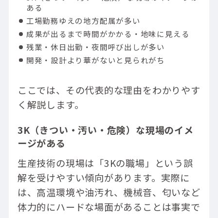
AI・ロボット化が進むほど需要が高まる職
ある
種
工場勤務ゆえの地方配属が多い
スキル次第で高収入も可能
成果が出るまで時間がかかる・地味に見える
中小企業でも即戦力として転職可能
残業・休日出勤・夜間呼び出しが多い
オープンアップネクストエンジニアで生産技
開発・設計より華がないと見られがち
術職の求人を探そう
ここでは、その代表的な理由をわかりやす
く解説します。
3K（きつい・汚い・危険）な現場のイメ
ージがある
生産技術の現場は「3Kの職場」という誤
解を受けやすい傾向があります。実際に
は、高温環境や油汚れ、機械音、匂いなど
体力的にハードな場面があることは事実で