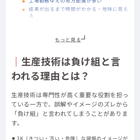
工場勤務ゆえの地方配属が多い
成果が出るまで時間がかかる・地味に見え
る
残業・休日出勤・夜間呼び出しが多い
開発・設計より華がないと見られがち
生産技術の仕事内容
生産技術が負け組ではない理由
｜
生産技術は負け組と言
平均年収が全国平均より高い
成果が数字に直結し評価されやすい
われる理由とは？
出世・昇進ルートがわかりやすい
海外赴任・グローバル展開のチャンスも多
生産技術は専門性が高く重要な役割を担っ
い
ている一方で、誤解やイメージのズレから
多くのスキルと人脈が得られる
「負け組」と言われてしまうことがありま
生産技術に向いている人の特徴
す。
生産技術に向いていない人の特徴
生産技術の将来性・キャリアパス
3K（きつい・汚い・危険）な現場のイメージが