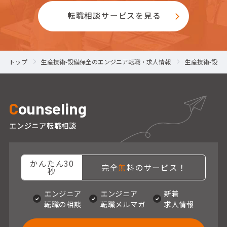
転職相談サービスを見る
トップ
生産技術-設備保全のエンジニア転職・求人情報
生産技術-設備
C
ounseling
エンジニア転職相談
かんたん30
完全
無
料のサービス！
秒
エンジニア
エンジニア
新着
転職の相談
転職メルマガ
求人情報