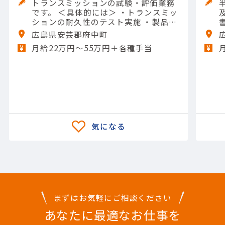
トランスミッションの試験・評価業務
です。 ＜具体的には＞ ・トランスミッ
ションの耐久性のテスト実施 ・製品の
熱への強さの評価 ・構造上の強度の確
広島県安芸郡府中町
認 ・異音や揺れが発生しないかのチェ
月給22万円〜55万円＋各種手当
ック ・テスト結果のデータ取りまとめ
【担当製品】(輸送用機器)自動車
まずはお気軽にご相談ください
あなたに最適なお仕事を