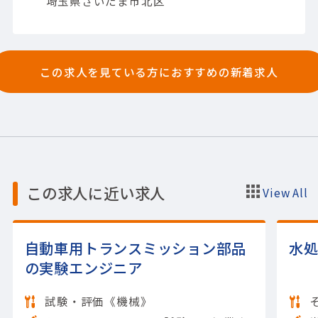
埼玉県さいたま市北区
この求人を見ている方におすすめの新着求人
この求人に近い求人
View All
自動車用トランスミッション部品
水
の実験エンジニア
試験・評価《機械》