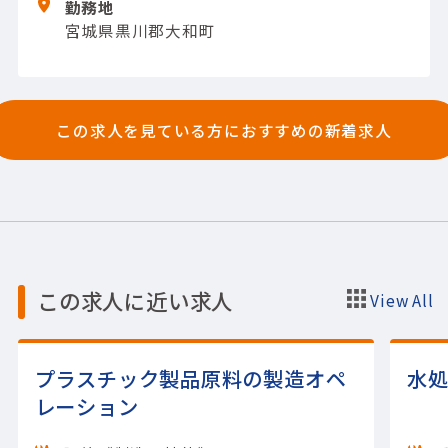
勤務地
新
・付帯業務 等
新しい技術を学びながら、
宮城県黒川郡大和町
成長できる環境が整っています。
【担当製
品】(自動車部品)自動車用動力ユニット（エ
ンジン）
【使用ツール】C言語; Python;
MATLAB
この求人を見ている方におすすめの新着求人
この求人に近い求人
View All
プラスチック製品原料の製造オペ
水
レーション