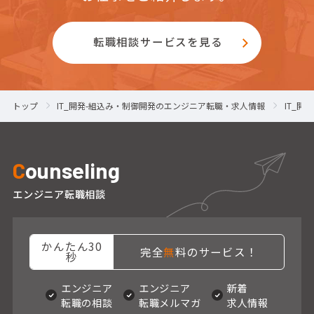
転職相談サービスを見る
トップ
IT_開発-組込み・制御開発のエンジニア転職・求人情報
IT_
C
ounseling
エンジニア転職相談
かんたん30
完全
無
料のサービス！
秒
エンジニア
エンジニア
新着
転職の相談
転職メルマガ
求人情報