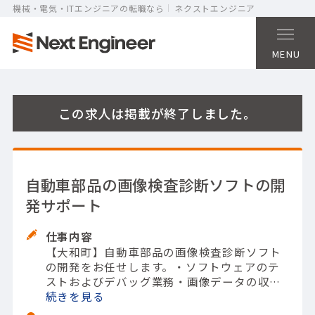
機械・電気・ITエンジニアの転職なら
ネクストエンジニア
MENU
この求人は掲載が終了しました。
自動車部品の画像検査診断ソフトの開
発サポート
仕事内容
【大和町】自動車部品の画像検査診断ソフト
の開発をお任せします。
・ソフトウェアのテ
ストおよびデバッグ業務
・画像データの収集
および分析作業
続きを
・作業工程からのフィードバ
ック
・ユーザーマニュアルの作成および更