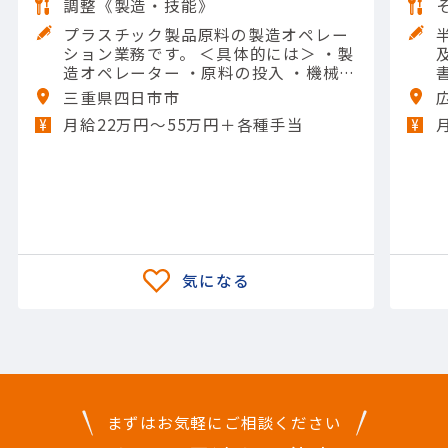
調整《製造・技能》
プラスチック製品原料の製造オペレー
ション業務です。 ＜具体的には＞ ・製
造オペレーター ・原料の投入 ・機械の
操作や清掃 ・メンテナンスなど 【担当
三重県四日市市
製品】(素材・素材加工品)石油化学製
月給22万円〜55万円＋各種手当
品 【使用ツール】他 一般工具; Excel
（入力）
まずはお気軽にご相談ください