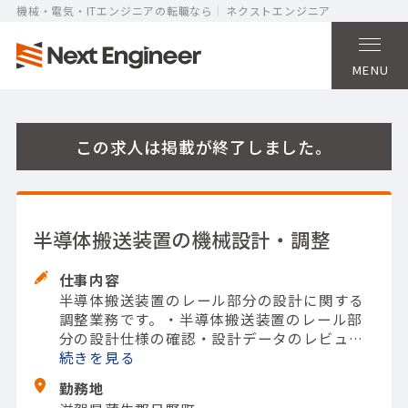
機械・電気・ITエンジニアの転職なら
ネクストエンジニア
MENU
この求人は掲載が終了しました。
半導体搬送装置の機械設計・調整
仕事内容
半導体搬送装置のレール部分の設計に関する
調整業務です。
・半導体搬送装置のレール部
分の設計仕様の確認
・設計データのレビュー
および修正提案
続きを
・構造解析による強度評価の
実施
・製造プロセスとの調整および最適化
・
勤務地
試作およびフィードバックによる設計改善