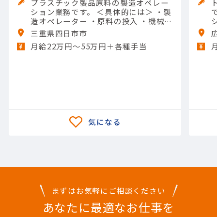
プラスチック製品原料の製造オペレー
ション業務です。 ＜具体的には＞ ・製
です。 
造オペレーター ・原料の投入 ・機械の
操作や清掃 ・メンテナンスなど 【担当
三重県四日市市
製品】(素材・素材加工品)石油化学製
月給22万円〜55万円＋各種手当
品 【使用ツール】他 一般工具; Excel
（入力）
まずはお気軽にご相談ください
あなたに最適なお仕事を