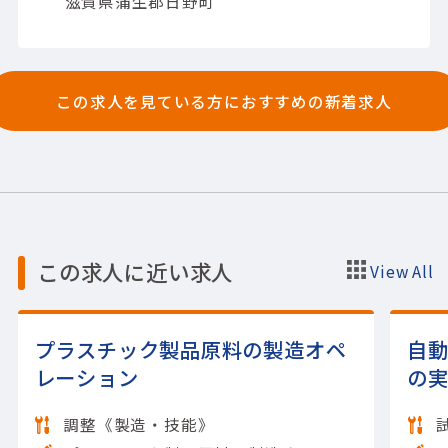
滋賀県蒲生郡日野町
【担当製品】(機械)産業用ロボット
【使用ツ
ール】SolidWorks; Inventor;
AutoCAD（2D）
この求人を見ている方におすすめの新着求人
この求人に近い求人
View All
プラスチック製品原料の製造オペ
自
レーション
の
調整《製造・技能》