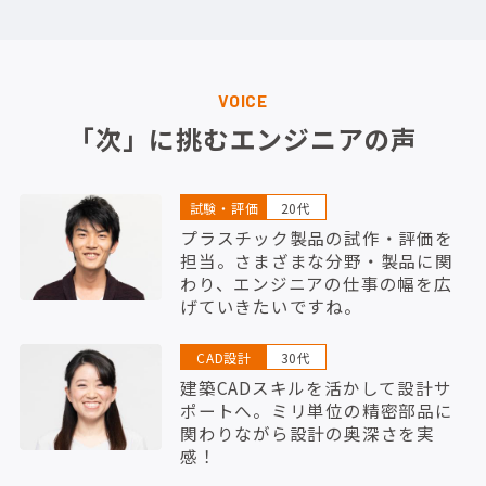
VOICE
「次」に挑むエンジニアの声
試験・評価
20代
プラスチック製品の試作・評価を
担当。さまざまな分野・製品に関
わり、エンジニアの仕事の幅を広
げていきたいですね。
CAD設計
30代
建築CADスキルを活かして設計サ
ポートへ。ミリ単位の精密部品に
関わりながら設計の奥深さを実
感！