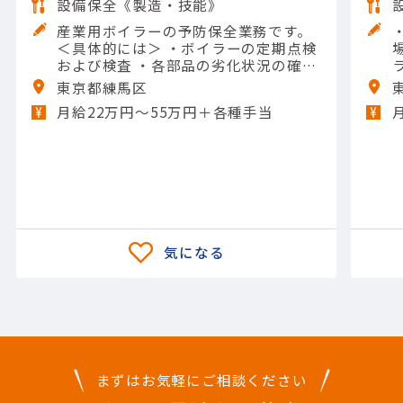
設備保全《製造・技能》
産業用ボイラーの予防保全業務です。
＜具体的には＞ ・ボイラーの定期点検
および検査 ・各部品の劣化状況の確認
・清掃作業およびスケール除去 ・運転
東京都練馬区
データの分析および報告 ・保守計画の
月給22万円〜55万円＋各種手当
策定および実施 【担当製品】(機械)水
処理機械 【使用ツール】レンチ類; 他
一般工具
まずはお気軽にご相談ください