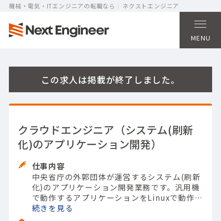
機械・電気・ITエンジニアの転職なら
ネクストエンジニア
MENU
この求人は掲載が終了しました。
クラウドエンジニア（システム(刷新
化)のアプリケーション開発）
仕事内容
中央省庁の外郭団体が運営するシステム(刷新
化)のアプリケーション開発業務です。
汎用機
で動作するアプリケーションをLinuxで動作す
るアプリケーションに置き換える開発です。
続きを
(刷新化)
【担当製品】(システム開発)金融機関