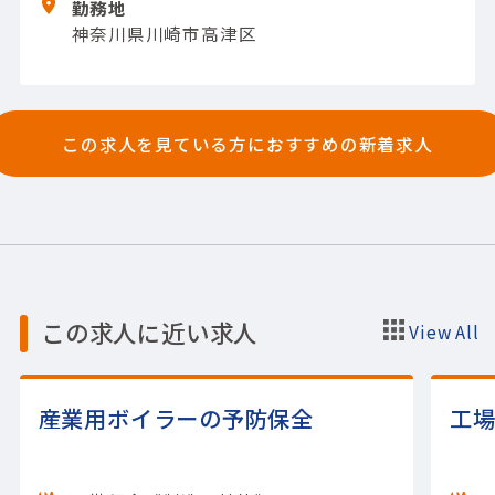
勤務地
向けシステム
【使用ツール】Linux; Windows
神奈川県川崎市高津区
Server
この求人を見ている方におすすめの新着求人
この求人に近い求人
View All
産業用ボイラーの予防保全
工