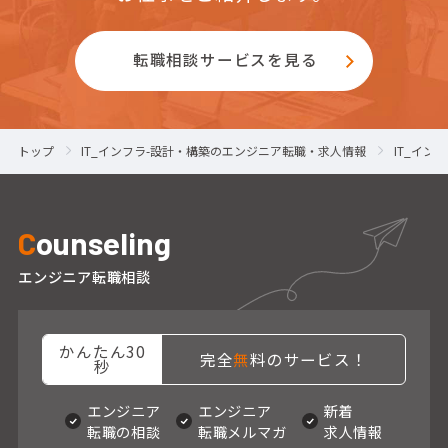
転職相談サービスを見る
トップ
IT_インフラ-設計・構築のエンジニア転職・求人情報
IT_イ
C
ounseling
エンジニア転職相談
かんたん30
完全
無
料のサービス！
秒
エンジニア
エンジニア
新着
転職の相談
転職メルマガ
求人情報