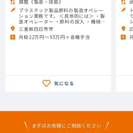
調整《製造・技能》
プラスチック製品原料の製造オペレー
ション業務です。 ＜具体的には＞ ・製
です。 
造オペレーター ・原料の投入 ・機械の
操作や清掃 ・メンテナンスなど 【担当
三重県四日市市
製品】(素材・素材加工品)石油化学製
月給22万円〜55万円＋各種手当
品 【使用ツール】他 一般工具; Excel
（入力）
まずはお気軽にご相談ください