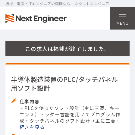
機械・電気・ITエンジニアの転職なら
ネクストエンジニア
MENU
この求人は掲載が終了しました。
半導体製造装置のPLC/タッチパネル
用ソフト設計
仕事内容
・PLCを使ったソフト設計（主に三菱、キー
エンス）
・ラダー言語を用いてプログラム作
成
・タッチパネルのソフト設計（主に三菱、
キーエンス）
続きを
・他制御機器に関わるパラメー
タ設計
・上記に関するデバック作業（机上、