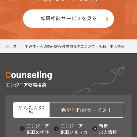
転職相談サービスを見る
トップ
半導体・FPD製造技術-装置開発のエンジニア転職・求人情報
半
C
ounseling
エンジニア転職相談
かんたん30
完全
無
料のサービス！
秒
エンジニア
エンジニア
新着
転職の相談
転職メルマガ
求人情報