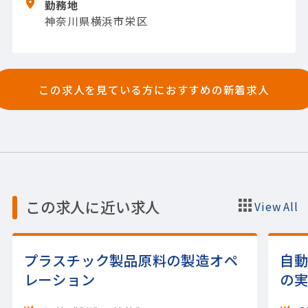
勤務地
実機）
【担当製品】(半導体関連)半導体・液
神奈川県横浜市栄区
晶製造装置（前工程）
【使用ツール】その他
この求人を見ている方におすすめの新着求人
この求人に近い求人
View All
プラスチック製品原料の製造オペ
自
レーション
の