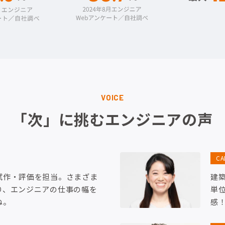
VOICE
「次」に挑むエンジニアの声
C
試作・評価を担当。さまざま
建
り、エンジニアの仕事の幅を
単
ね。
感