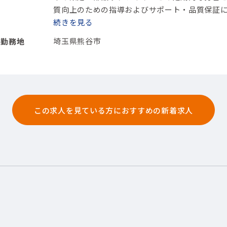
質向上のための指導およびサポート
・品質保証
(半導体関連)半導体・液晶製造装置（前工程）
続きを
【
埼玉県熊谷市
勤務地
この求人を見ている方におすすめの新着求人