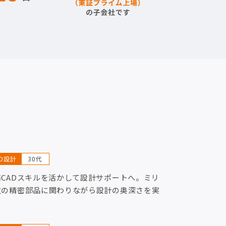
AD設計
30代
築CADスキルを活かして設計サポートへ。ミリ
位の精密部品に関わりながら設計の奥深さを実
！