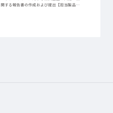
に関する報告書の作成および提出
【担当製品】
使用ツール】光学顕微鏡