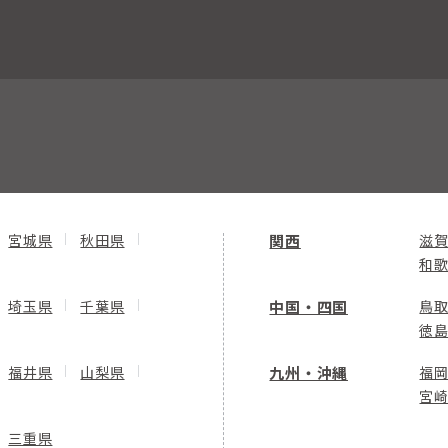
宮城県
秋田県
関西
滋
和
埼玉県
千葉県
中国・四国
鳥
徳
福井県
山梨県
九州・沖縄
福
宮
三重県