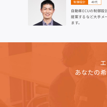
制御設計
40代
自動車ECUの制御設
提案するなど大手メ
ます。
エ
あなたの希